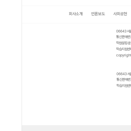
회사소개
언론보도
사회공헌
보호 관리체계 ISMS 인증획득
인터넷 저작권 지킴이 - 클린사이트
06643 서
통신판매번호
학원설립·운
학습지원센터
copyrigh
06643 서
통신판매번호
학습지원센터