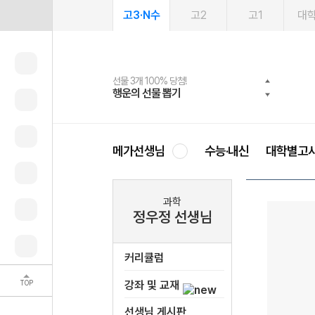
고3·N수
고2
고1
대
선물 3개 100% 당첨!
선물 100% 증정!
여름방학 스터디 캐시백
2027 러셀 단과
스마트러닝앱
메가패스
메가패스 수강생 무료혜택!
사회공헌 캠페인
행운의 선물 뽑기
메가스터디 X 올리브
메가런 썸머스쿨
강사 공개선발
설문 EVENT
3일 무료 체험권
메가클럽 멤버십
희망이룸 메가나눔
영
메가선생님
수능·내신
대학별고
과학
정우정 선생님
커리큘럼
TOP
강좌 및 교재
선생님 게시판