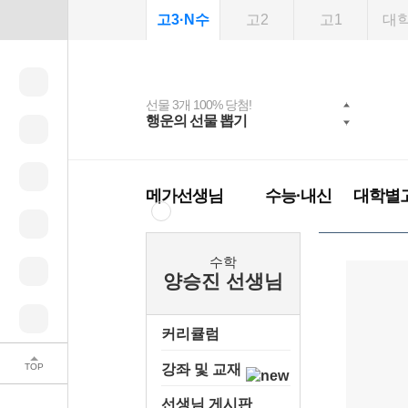
고3·N수
고2
고1
대
선물 3개 100% 당첨!
선물 100% 증정!
여름방학 스터디 캐시
2027 러셀 단과
스마트러닝앱
메가패스
메가패스 수강생 무료
사회공헌 캠페인
행운의 선물 뽑기
메가스터디 X 올리
강사 공개선발
설문 EVENT
3일 무료 체험권
희망이룸 메가나눔
백
혜택!
브영
메가런 썸머스쿨
메가클럽 멤버십
메가선생님
수능·내신
대학별
수학
양승진 선생님
커리큘럼
TOP
강좌 및 교재
선생님 게시판