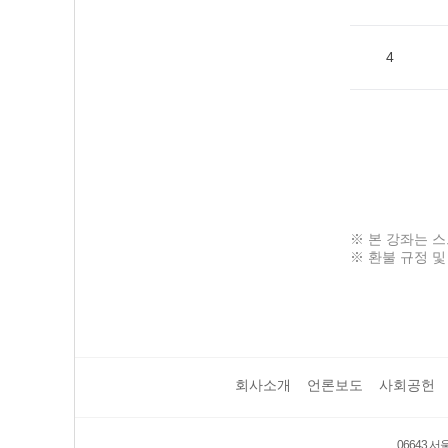
4
※ 본 강좌는 
※ 환불 규정 및
회사소개
언론보도
사회공헌
보호 관리체계 ISMS 인증획득
인터넷 저작권 지킴이 - 클린사이트
06643 