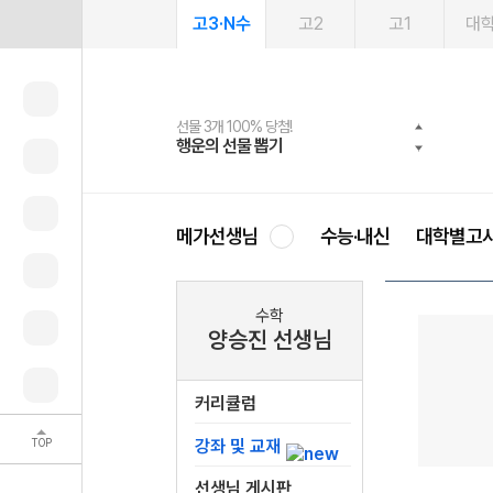
고3·N수
고2
고1
대
선물 3개 100% 당첨!
선물 100% 증정!
여름방학 스터디 캐시백
2027 러셀 단과
스마트러닝앱
메가패스
메가패스 수강생 무료혜택!
사회공헌 캠페인
행운의 선물 뽑기
메가스터디 X 올리브
메가런 썸머스쿨
강사 공개선발
설문 EVENT
3일 무료 체험권
메가클럽 멤버십
희망이룸 메가나눔
영
메가선생님
수능·내신
대학별고
수학
양승진 선생님
커리큘럼
TOP
강좌 및 교재
선생님 게시판