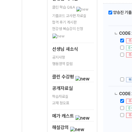
클린 학습 Q&A
양승진 기
기출코드 교사편 자료실
합격 후기 게시판
현강생 복습강의 신청
ㄴ
CODE 
주
E
선생님 새소식
주
공지사항
행동영역 칼럼
클린 수강평
부
공개자료실
ㄴ
CODE 
학습자료실
주
교재 정오표
E
주
메가 캐스트
해설강의