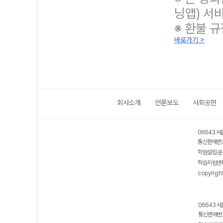
닝앱) 서
※ 환불 
바로가기 >
회사소개
언론보도
사회공헌
보호 관리체계 ISMS 인증획득
인터넷 저작권 지킴이 - 클린사이트
06643 서
통신판매번호
학원설립·운
학습지원센터
copyrigh
06643 서
통신판매번호