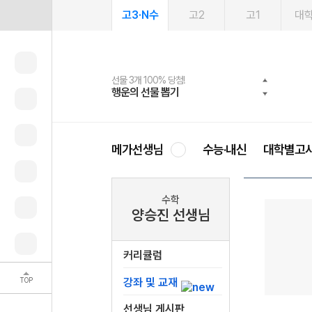
고3·N수
고2
고1
대
선물 3개 100% 당첨!
선물 100% 증정!
여름방학 스터디 캐시백
2027 러셀 단과
스마트러닝앱
메가패스
메가패스 수강생 무료혜택!
사회공헌 캠페인
행운의 선물 뽑기
메가스터디 X 올리브
메가런 썸머스쿨
강사 공개선발
설문 EVENT
3일 무료 체험권
메가클럽 멤버십
희망이룸 메가나눔
영
메가선생님
수능·내신
대학별고
수학
양승진 선생님
커리큘럼
TOP
강좌 및 교재
선생님 게시판