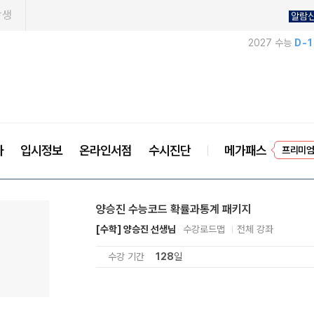
학생
알람
2027 수능
D-
프리미엄
사
입시정보
온라인서점
수시진단
메가패스
EVE
양승진 수능코드 확률과통계 패키지
[수학] 양승진 선생님
수강로드맵
전체 강좌
수강 기간
128
일