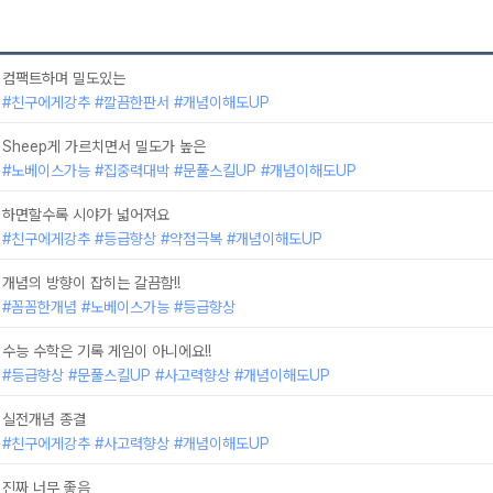
컴팩트하며 밀도있는
#친구에게강추 #깔끔한판서 #개념이해도UP
Sheep게 가르치면서 밀도가 높은
#노베이스가능 #집중력대박 #문풀스킬UP #개념이해도UP
하면할수록 시야가 넓어져요
#친구에게강추 #등급향상 #약점극복 #개념이해도UP
개념의 방향이 잡히는 갈끔함!!
#꼼꼼한개념 #노베이스가능 #등급향상
수능 수학은 기록 게임이 아니에요!!
#등급향상 #문풀스킬UP #사고력향상 #개념이해도UP
실전개념 종결
#친구에게강추 #사고력향상 #개념이해도UP
진짜 너무 좋음