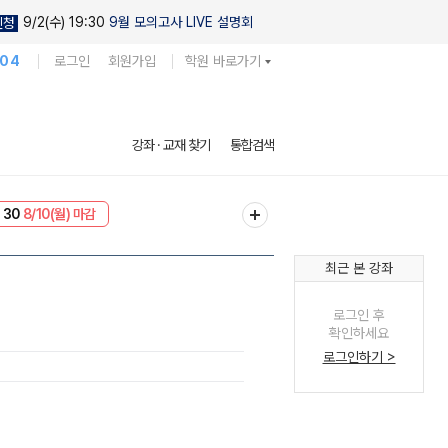
9/2(수) 19:30
9월 모의고사 LIVE 설명회
신청
104
로그인
회원가입
학원 바로가기
강좌 · 교재 찾기
통합검색
 30
8/10(월) 마감
NT
8/10(월) 마감
최근 본 강좌
로그인 후
확인하세요
로그인하기 >