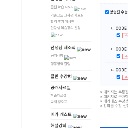
클린 학습 Q&A
양승진 수능
기출코드 교사편 자료실
합격 후기 게시판
현강생 복습강의 신청
ㄴ
CODE 
주
선생님 새소식
ㄴ
CODE 
공지사항
주
행동영역 칼럼
ㄴ
CODE 
클린 수강평
주
공개자료실
※ 패키지는 무통
학습자료실
※ 패키지로 구매
※ 메가패스 수강생
교재 정오표
※ 강좌를 수강 신
메가 캐스트
해설강의