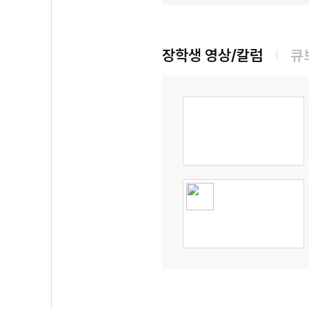
장학생 영상/칼럼
큐