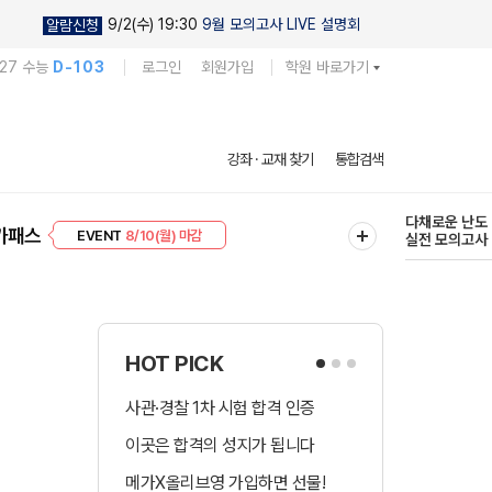
9/2(수) 19:30
9월 모의고사 LIVE 설명회
알람신청
027 수능
D-103
로그인
회원가입
학원 바로가기
현우진의
강좌 · 교재 찾기
통합검색
킬링캠프 시즌
프리미엄 30
8/10(월) 마감
다채로운 난도
가패스
EVENT
8/10(월) 마감
실전 모의고사
HOT PICK
사관·경찰 1차 시험 합격 인증
수시 합격예측 
이곳은 합격의 성지가 됩니다
국어 다상다독 
메가X올리브영 가입하면 선물!
장학금 총 9천! 