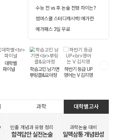
수능 전 vs 후 논술 전형 차이는?
정시 합격예측 
썸머스쿨 스터디캐시백! 메가런
매일 수강 미션 도
메가패스 3일 무료
메가클럽 멤버십 
측
대학별
파이널
학습고민 남기면
하반기 등급 UP
실전 모고 훈련
뿌링클&요아정
FINAL 천우신조
영어는 V 김지영
회
과학
대학별고사
문항 출제자
공개 모집
y
빈출 개념과 유형 정리
과학논술 대비
합격답안 실전논술
일맥삼통 개념완성