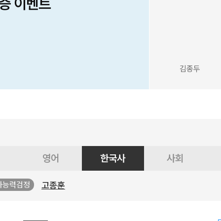
인증 이벤트
김종두
영어
한국사
사회
고종훈
사능력검정