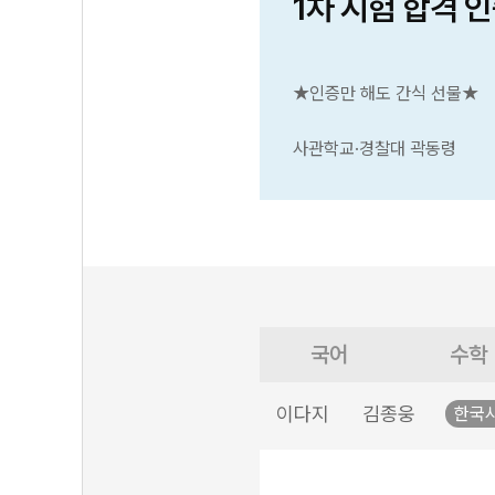
1차 시험 합격 
★인증만 해도 간식 선물★
사관학교·경찰대 곽동령
국어
수학
이다지
김종웅
한국