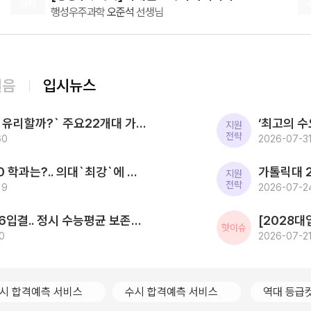
강좌
행성우주과학
오준석
선생님
제 필수입니다 공사준비하는 입장으로서 가산점 혜택
도 있고 모고 때 한국사는 항상5분컷 만점입니다!! 고민
08.08(토)
하는 분들 망설이지 말고 바로 수강하시길 추천합니다
[생활과윤리] 2027 FINAL FIVE ZONE 모의고사 (시즌1)
[15개정] 윤리
어준규
선생님
08.10(월)
걸음
입시뉴스
[공통영어2 비상] 점수가 되는 영어 감각 교과서
영어
김엄지
선생님
[2027대입] `사탐런 유리할까?` 주요22개대 가운데 수시 `사탐런 불가` 서울대 등 6개교 `수능최저 과탐지정`
08.10(월)
지원
전략
60
[공통영어2 YBM(김)] 점수가 되는 영어 감각 교과서
2026-07-31
영어
김엄지
선생님
2026 SKY 입결 톱10 학과는?.. 의대`최강`에 첨단학과/무전공/경제 약진 ‘다변화 흐름`
08.10(월)
지원
전략
19
[영어 독해와 작문 YBM] BE:Essential 교과서 1등급
2026-07-2
영어
이혜승
선생님
한국전통문화대 2026입결.. 정시 수능평균 보존과학 1.5등급 `최고` 국가유산관리 전통건축/무형유산 톱3
08.10(월)
핫이슈
0
[영어ll 비상] BE:Essential 교과서 1등급
2026-07-21
영어
이혜승
선생님
08.10(월)
[공통영어2 미래엔] 점수가 되는 영어 감각 교과서
시 합격예측 서비스
수시 합격예측 서비스
역대 등급
영어
김엄지
선생님