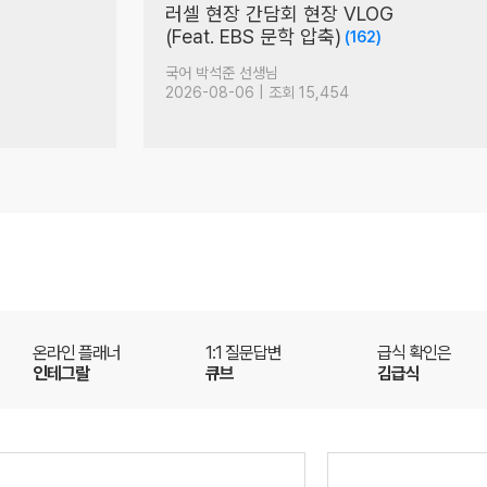
야 너도 할 수 있어
(71)
국어 정담온 선생님
2026-08-07 | 조회 6,434
온라인 플래너
1:1 질문답변
급식 확인은
인테그랄
큐브
김급식