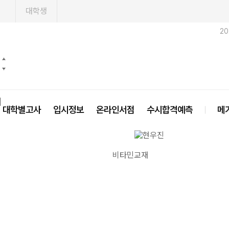
1
대학생
2
닫기
대학별고사
입시정보
온라인서점
수시합격예측
메