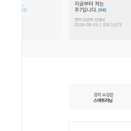
꿈이라는 건 꾸는 게 아니
[고3 9평대비]
실수에 대한 이야기
(5)
 것
(895)
생님
생명과학 황민준 선생님
| 조회 9,909
2026-08-05 | 조회 1,293
강의 수강은
스마트러닝