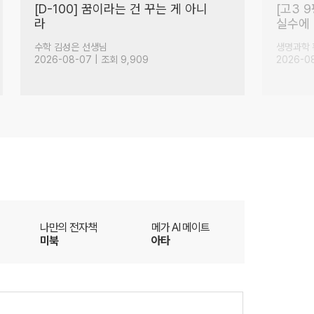
수능 수학 100점을 위한
9평 전
FINAL 전략
(32)
수학 강영찬 선생님
영어 킹콩
2026-08-07 | 조회 2,959
2026-08
더
나만의 전자책
메가 AI 메이트
미북
아타