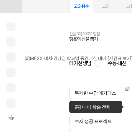
고3·N수
고2
고
선물 3개 100% 당첨!
선물 100% 증정!
여름방학 스터디 캐시백
2027 러셀 단과
스마트러닝앱
메가패스
메가패스 수강생 무료혜택!
사회공헌 캠페인
행운의 선물 뽑기
메가스터디 X 올리브
메가런 썸머스쿨
강사 공개선발
설문 EVENT
3일 무료 체험권
메가클럽 멤버십
희망이룸 메가나눔
영
메가선생님
수능·내신
무제한 수강 메가패스
9평 대비 학습 전략
TOP
수시 성공 프로젝트