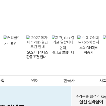
지원 핵심 원칙
전형별 전략
대학별 입결 분석
수시 합격예
메가스터디
커리큘럼
합격,
수학 ON택트
2027 메가패스
결과로 말합니다
학습지
환급 조건 안내
meBOOK
제안하기
수학
영어
한국사
사
의대
메가클럽
프리미엄관
멤버십
수리논술 합격의 ke
실전 길라잡이