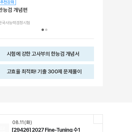
추천강좌
추천강좌
한능검 개념편
한능검 기출
300제 문제풀
한국사능력검정시험
한국사능력검정시험
시험에 강한 고사부의 한능검 개념서
고효율 최적화! 기출 300제 문제풀이
08.18(화)
[29542] 2027 김기현 컬렉션 - 실전 모의고사 <시즌1>
수학
김기현
선생님
08.11(화)
[29427] 2027 Fine-Tuning 수2
수학
강영찬
선생님
08.11(화)
입고
[29426] 2027 Fine-Tuning 수1