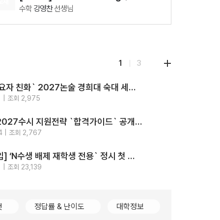
교재
수학
강영찬
선생님
08.11(화)
[28337] AddON 확률과 통계
수학
강영찬
선생님
08.12(수)
1
3
[29860] 강민철의 기본2 문학 (2권 SET)
국어
강민철
선생님
‘최고의 수요자 친화` 2027논술 경희대 숙대 세종대 성신여대 광운대 5개교.. 모의논술/채점/해설영상/가이드북 4종 제공
08.18(화)
지원
전략
 | 조회 2,975
[29542] 2027 김기현 컬렉션 - 실전 모의고사 <시즌1>
2026-
강의
수학
김기현
선생님
가톨릭대 2027수시 지원전략 `합격가이드` 공개.. `입결부터 면접문항 합격사례까지 총망라`
08.11(화)
지원
전략
4 | 조회 2,767
[29427] 2027 Fine-Tuning 수2
2026-
강의
수학
강영찬
선생님
[2028대입] ‘N수생 배제 재학생 전용` 정시 첫 등장.. 고대489명 서강대90명
지원
전략
 | 조회 23,139
2026-
컷
정답률 & 난이도
대학정보