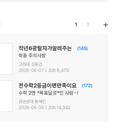
1
3
작년6광탈자가알려주는
(145)
학종 주의사항
고려대 김동건
2026-08-07 | 조회 8,470
전수학2등급이면만족이요
(172)
수학 2면 *목표달성*인 사람~!
성균관대 황예린
2026-08-06 | 조회 14,342