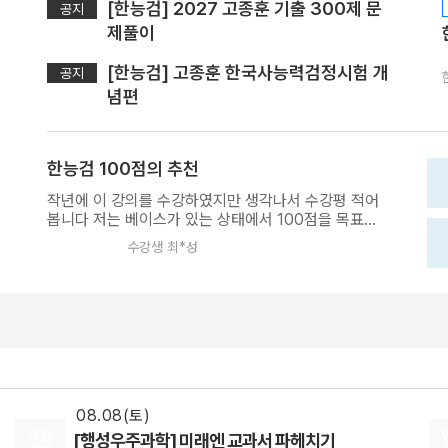
[한능검] 2027 고종훈 기출 300제 문
공지
제풀이
[한능검] 고종훈 한국사능력검정시험 개
공지
념편
한능검 100점의 추천
작년에 이 강의를 수강하였지만 생각나서 수강평 적어
봅니다 저는 베이스가 있는 상태에서 100점을 목표로
공부했습니다 평소에 가장 자신있는 과목이기도 해서
수강생 최*성
바로 기출을 풀어보니 처참하더라고요...그래서 바로 고
08.18(화)
사부의 개념편을 처음부터 다 완강했고 기출 400제로
복습했습니다 일단 개념서에도 내용이 풍부해서 계속
[사회문화] 2027 적자생존 모의고사 시즌2
암기를 했고요 기출풀면서 몰랐던 부분을 개념서에 적
[15개정] 일반사회
최적
선생님
어서 시험현장에 가져가서 아침에 보고 시험쳤습니다
08.08(토)
시험전날 직전회차를 풀었는데 95점이 나와서 역시
[윤리와사상] 2027 ZIP-UP N제
100점은 힘든건가라고 생각한 생태로 시험장에 갔습
니다 마지막에 헷갈리는 2문제가 남았었을때 공부했던
[15개정] 윤리
어준규
선생님
내용을 떠올리면서 하나씩 소거하여 답을 찍고 매기니
08.08(토)
100점이 나왔습니다!! 제가 하고 싶은 말은 유베인 분
개강
[행성우주과학] 미래엔 교과서 파헤치기
들도 꼭 개념편부터 수강하는걸 추천드리고 기출 400