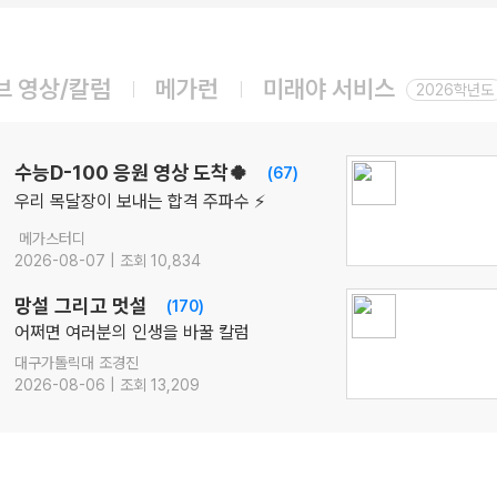
08.10(월)
[영어 독해와 작문 능률] BE:Essential 교과서 1등급
영어
이혜승
선생님
브 영상/칼럼
메가런
미래야 서비스
08.10(월)
2026학년도
[인문학과 윤리] 캔버스 교과서 리베르스쿨
인문학과 윤리
윤재준
선생님
08.10(월)
수능D-100 응원 영상 도착🍀
(67)
[윤리와 사상] 캔버스 완자
우리 목달장이 보내는 합격 주파수 ⚡
윤리와 사상
윤재준
선생님
메가스터디
08.12(수)
2026-08-07 | 조회 10,834
2027 김기현의 COLLECTION 모의고사 시즌1
수학
김기현
선생님
망설 그리고 멋설
(170)
08.12(수)
어쩌면 여러분의 인생을 바꿀 칼럼
2027 박석준의 EBS! [문학 압축]
대구가톨릭대 조경진
국어
박석준
선생님
2026-08-06 | 조회 13,209
08.14(금)
ONSET 모의고사 - 시즌1
수학
강영찬
선생님
08.14(금)