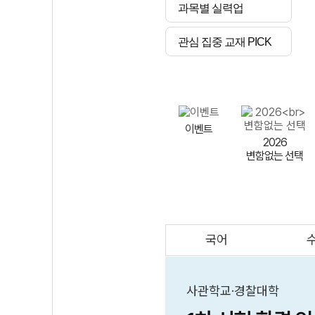
과목별 실력업
관심 집중 교재 PICK
이벤트
2026
변함없는 선택
국어
AI
스마트 매쓰
인테그랄/
큐브/김급식
사관학교·경찰대학