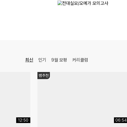
[22개정] 강민철의 기본2 [문학]
국어
강민철
선생님
08.17(월)
[22개정] [확률과 통계] 김기현의 수능 KICK-OFF
수학
김기현
선생님
08.18(화)
[정치와법] 2027 적자생존 모의고사 시즌2
[15개정] 일반사회
최적
선생님
08.18(화)
최신
인기
9월 모평
커리큘럼
[사회문화] 2027 적자생존 모의고사 시즌2
[15개정] 일반사회
최적
선생님
08.08(토)
쌤추천
[윤리와사상] 2027 ZIP-UP N제
[15개정] 윤리
어준규
선생님
09:51
16:14