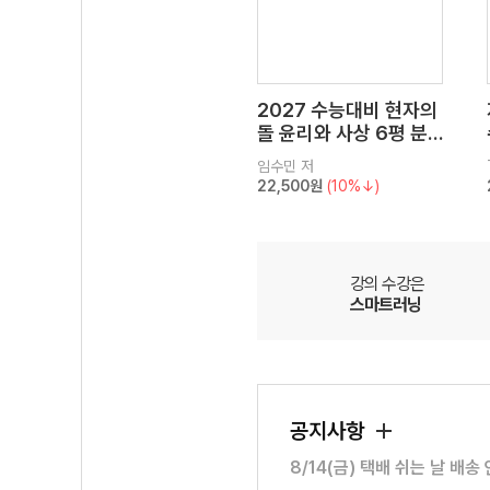
2027 수능대비 현자의
돌 윤리와 사상 6평 분
석서&EBS 수능완성 연
임수민
저
계 N제
22,500원
(10%↓)
강의 수강은
스마트러닝
공지사항
8/14(금) 택배 쉬는 날 배송