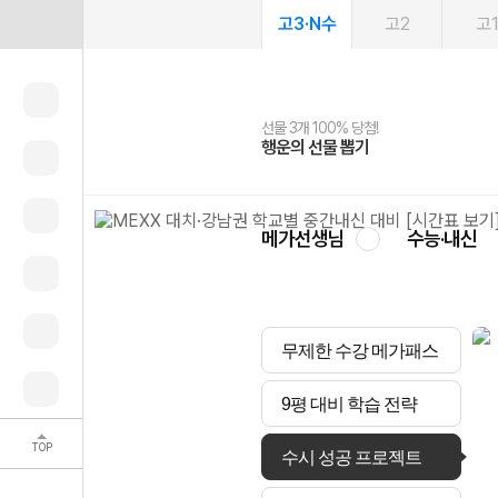
고3·N수
고2
고
선물 3개 100% 당첨!
선물 100% 증정!
2027 러셀 단과
스마트러닝앱
메가패스
메가패스 수강생 무료혜택!
사회공헌 캠페인
행운의 선물 뽑기
메가스터디 X 올리브
강사 공개선발
설문 EVENT
3일 무료 체험권
메가클럽 멤버십
희망이룸 메가나눔
영
메가선생님
수능·내신
무제한 수강 메가패스
9평 대비 학습 전략
TOP
수시 성공 프로젝트