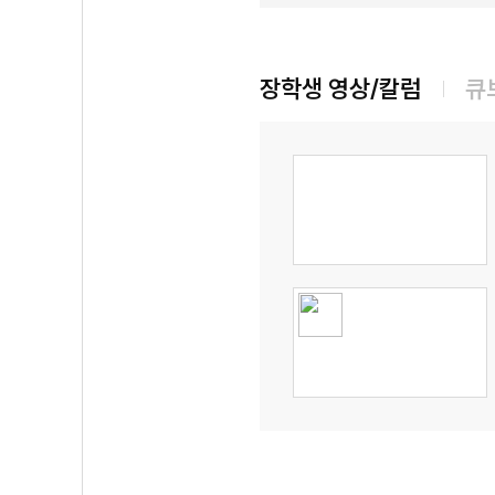
장학생 영상/칼럼
큐