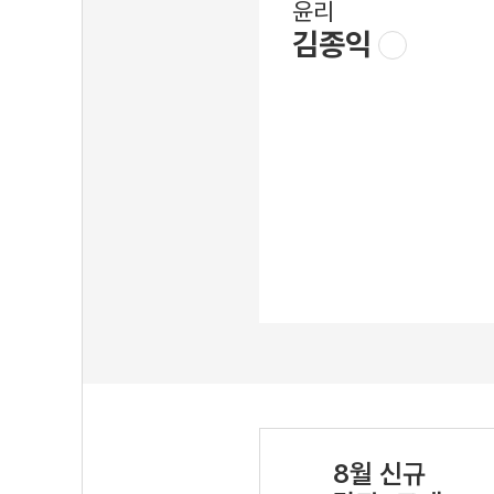
윤리
김종익
8월 신규