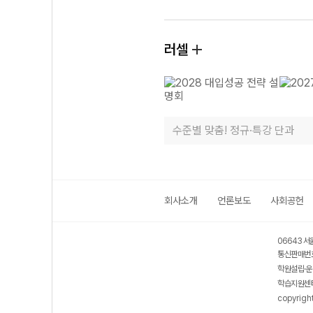
러셀
수준별 맞춤! 정규·특강 단과
회사소개
언론보도
사회공헌
06643 서
통신판매번호
학원설립·운
학습지원센터
copyrigh