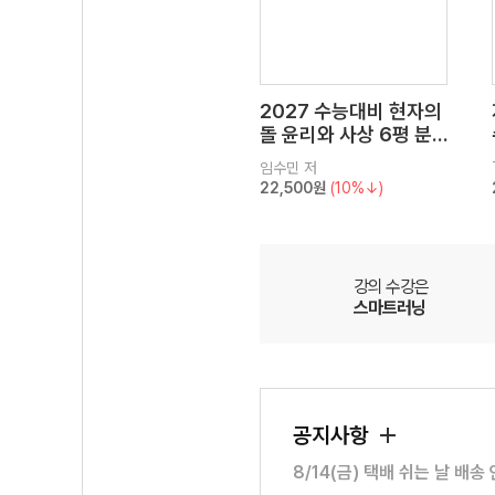
2027 수능대비 현자의
돌 윤리와 사상 6평 분
석서&EBS 수능완성 연
임수민
저
계 N제
22,500원
(10%↓)
강의 수강은
스마트러닝
공지사항
8/14(금) 택배 쉬는 날 배송