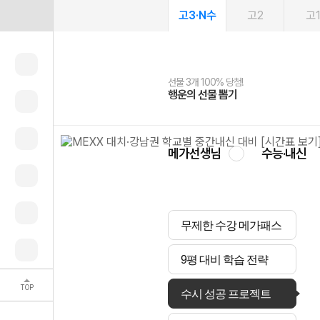
고3·N수
고2
고
선물 3개 100% 당첨!
선물 100% 증정!
여름방학 스터디 캐시백
2027 러셀 단과
스마트러닝앱
메가패스
메가패스 수강생 무료혜택!
사회공헌 캠페인
행운의 선물 뽑기
메가스터디 X 올리브
메가런 썸머스쿨
강사 공개선발
설문 EVENT
3일 무료 체험권
메가클럽 멤버십
희망이룸 메가나눔
영
메가선생님
수능·내신
무제한 수강 메가패스
9평 대비 학습 전략
TOP
수시 성공 프로젝트