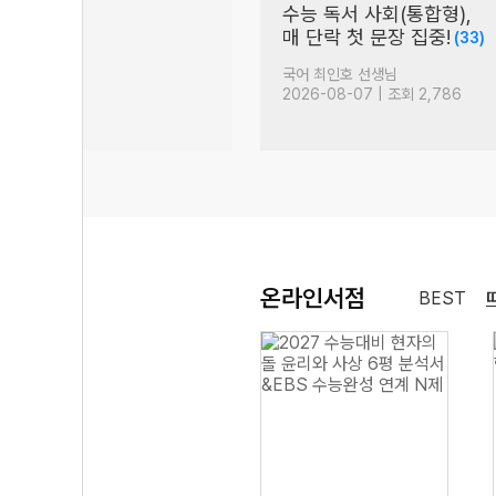
비]
수능 독서 사회(통합형),
 이야기
매 단락 첫 문장 집중!
(5)
(33)
 선생님
국어 최인호 선생님
 조회 1,313
2026-08-07 | 조회 2,786
온라인서점
BEST