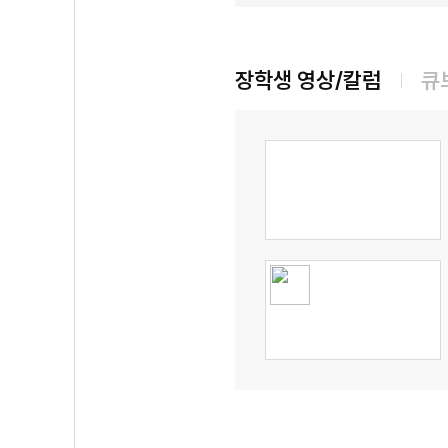
장학생 영상/칼럼
큐