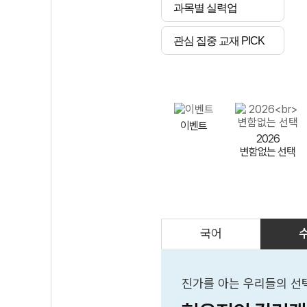
과목별 실력업
관심 집중 교재 PICK
이벤트
2026
변함없는 선택
국어
AI
스마트 매쓰
인테그랄/
큐브/김급식
진가를 아는 우리들의 선