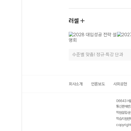
러셀
수준별 맞춤! 정규·특강 단과
회사소개
언론보도
사회공헌
06643 서
통신판매번호
학원설립·운
학습지원센터
copyrigh