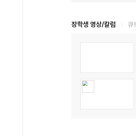
장학생 영상/칼럼
큐