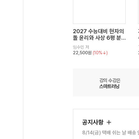
2027 수능대비 현자의
돌 윤리와 사상 6평 분
석서&EBS 수능완성 연
임수민
저
계 N제
22,500원
(10%↓)
강의 수강은
스마트러닝
공지사항
8/14(금) 택배 쉬는 날 배송