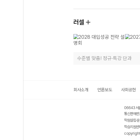
러셀
수준별 맞춤! 정규·특강 단과
회사소개
언론보도
사회공헌
06643 서
통신판매번호
학원설립·운
학습지원센터
copyrigh