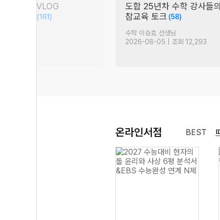
담회 현장 VLOG
도합 25년차 수학 강사들
S 문학 압축)
참교육 토크
(161)
(58)
생님
수학 이승효 선생님
 조회 17,238
2026-08-05 | 조회 12,293
온라인서점
BEST