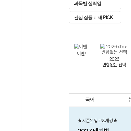
과목별 실력업
관심 집중 교재 PICK
이벤트
2026
변함없는 선택
국어
AI
스마트 매쓰
인테그랄/
큐브/김급식
★시즌2 입고&개강★