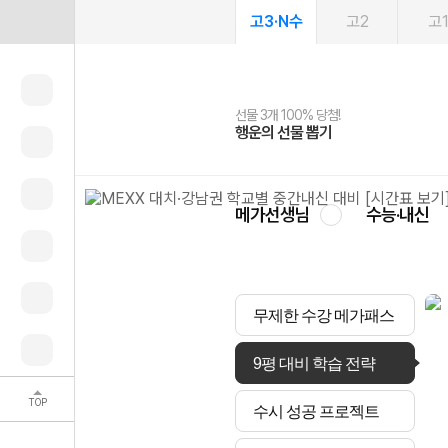
고3·N수
고2
고
선물 3개 100% 당첨!
선물 100% 증정!
여름방학 스터디 캐시백
2027 러셀 단과
스마트러닝앱
메가패스
메가패스 수강생 무료혜택!
사회공헌 캠페인
행운의 선물 뽑기
메가스터디 X 올리브
메가런 썸머스쿨
강사 공개선발
설문 EVENT
3일 무료 체험권
메가클럽 멤버십
희망이룸 메가나눔
영
메가선생님
수능·내신
무제한 수강 메가패스
9평 대비 학습 전략
TOP
수시 성공 프로젝트