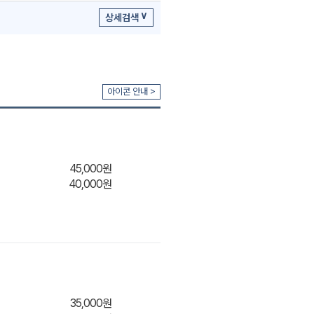
9분 20초
상세검색
통합과학
OIC 개념완성 OT
아이콘 안내 >
14분 53초
통합과학
45,000원
완자 올인원 OT
40,000원
15분 3초
통합과학2
숏텀(ST) 서술형 대비 특강 OT
8분 22초
35,000원