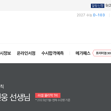
9/2
알람신청
2027 수능
D-103
프리미엄 30
시정보
온라인서점
수시합격예측
메가패스
EVENT
법칙
웅 선생님
러셀 물리학 1위
* 2023년 1월~현재 수강생 기준