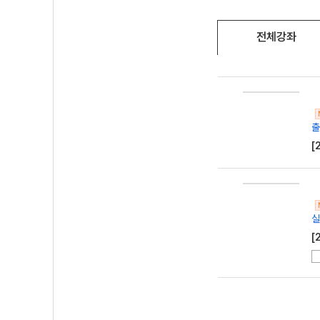
전체강좌
출
[
실
[