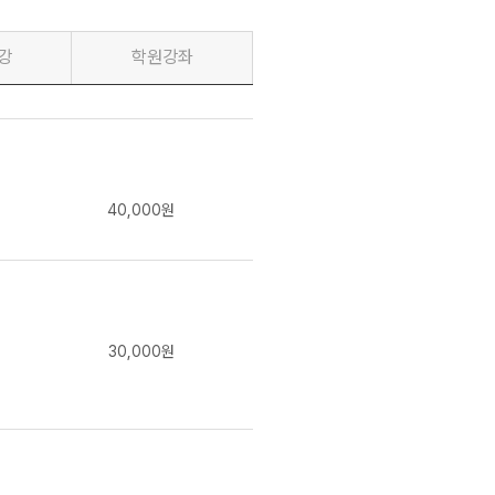
수능 물리학
강
학원강좌
기출 300 BASIC OT
16분 6초
수능 물리학
물아일체 개념완성 OT
40,000원
22분 48초
22개정 물리학
내신대비 완자 OT
30,000원
13분 2초
22개정 물리학
스타터팩 기초입문 OT