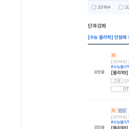
고3·N수
고
단과강좌
[수능 물리학] 만점에
N
[고3·N수
#수능물리학
강민웅
[물리학I]
교재
OT
N
완강
[고3·N수
#수능물리학
강민웅
[물리학I]