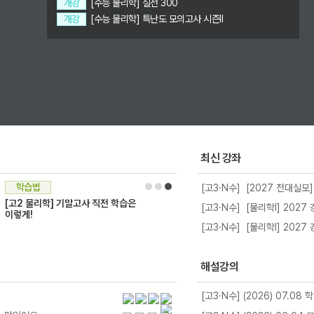
개강
[수능 물리학] 실전 300
개강
[수능 물리학] 특난도 모의고사 시즌II
최신 강좌
학습법
[고3·N수] [2027 전대실모]
[고2 물리학] 기말고사 직전 학습은
[고3·N수] [물리학l] 2027
이렇게!
[고3·N수] [물리학I] 202
해설강의
[고3·N수] (2026) 07.08