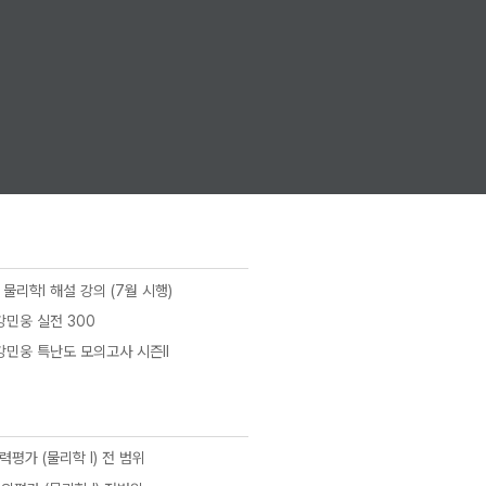
 물리학I 해설 강의 (7월 시행)
 강민웅 실전 300
7 강민웅 특난도 모의고사 시즌II
수능 물리학
내일은 물리왕 OT
20분 2초
 학력평가 (물리학 I) 전 범위