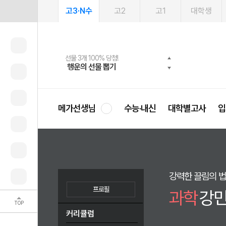
고3·N수
고2
고1
대학생
메가패스 수강생 무료혜택!
여름방학 스터디 캐시백
선물 3개 100% 당첨!
선물 100% 증정!
2027 러셀 단과
사회공헌 캠페인
스마트러닝앱
메가패스
메가스터디 X 올리브
희망이룸 메가나눔
행운의 선물 뽑기
메가런 썸머스쿨
메가클럽 멤버십
3일 무료 체험권
강사 공개선발
설문 EVENT
영
메가선생님
수능·내신
대학별고사
입
강력한 끌림의 
프로필
과학
강민
TOP
커리큘럼