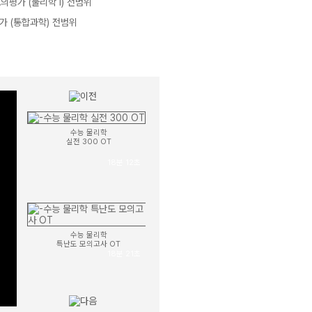
 모의평가 (물리학 I) 전범위
력평가 (통합과학) 전범위
2025 강민웅
실전 300 OT
19분 29초
수능 물리학
실전 300 OT
18분 12초
수능 물리학
특난도 모의고사 OT
18분 21초