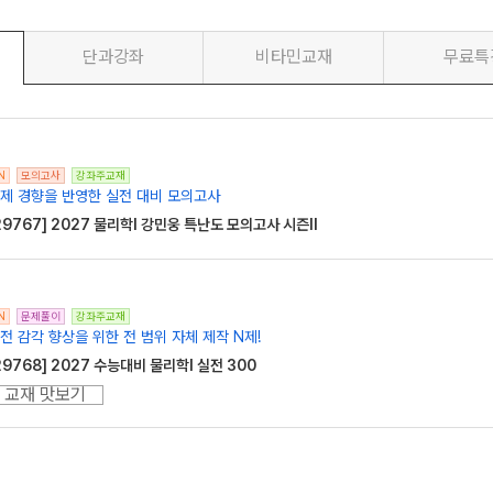
단과강좌
비타민교재
무료특
N
모의고사
강좌주교재
제 경향을 반영한 실전 대비 모의고사
29767] 2027 물리학l 강민웅 특난도 모의고사 시즌II
1
N
문제풀이
강좌주교재
전 감각 향상을 위한 전 범위 자체 제작 N제!
29768] 2027 수능대비 물리학I 실전 300
교재 맛보기