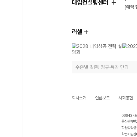
대입컨설팅센터
[예약 
러셀
수준별 맞춤! 정규·특강 단과
회사소개
언론보도
사회공헌
06643 서
통신판매번호
학원설립·운
학습지원센터