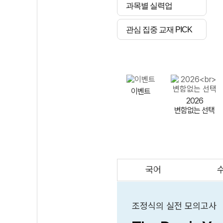
과목별 실력업
관심 집중 교재 PICK
이벤트
2026
변함없는 선택
국어
AI
스마트 매쓰
인테그랄/
큐브/김급식
조정식의 실전 모의고사