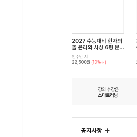
2027 수능대비 현자의
돌 윤리와 사상 6평 분
석서&EBS 수능완성 연
임수민
저
계 N제
22,500원
(10%↓)
강의 수강은
스마트러닝
공지사항