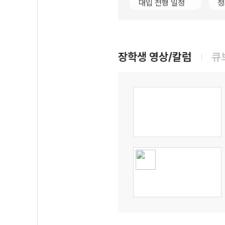
대입 전형 일정
정
장학생 영상/칼럼
큐