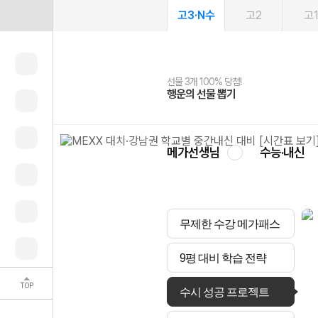
고3·N수
고2
고
선물 3개 100% 당첨!
선물 100% 증정!
2027 러셀 단과
스마트러닝앱
메가패스
메가패스 수강생 무료혜택!
사회공헌 캠페인
행운의 선물 뽑기
메가스터디 X 올리브
강사 공개선발
설문 EVENT
3일 무료 체험권
메가클럽 멤버십
희망이룸 메가나눔
영
메가선생님
수능·내신
무제한 수강 메가패스
9평 대비 학습 전략
TOP
수시 성공 프로젝트