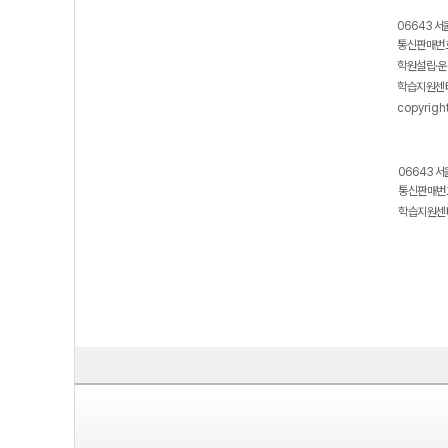
보호 관리체계 ISMS 인증획득
인터넷 저작권 지킴이 - 클린사이트
06643 서
통신판매번호
학원설립·운
학습지원센터
copyrigh
06643 서
통신판매번호
학습지원센터