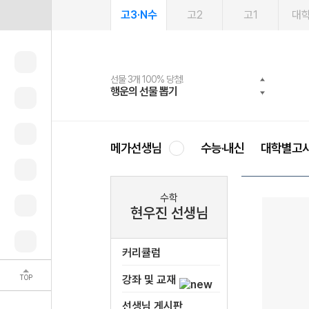
고3·N수
고2
고1
대
선물 3개 100% 당첨!
선물 100% 증정!
여름방학 스터디 캐시백
2027 러셀 단과
스마트러닝앱
메가패스
메가패스 수강생 무료혜택!
사회공헌 캠페인
행운의 선물 뽑기
메가스터디 X 올리브
메가런 썸머스쿨
강사 공개선발
설문 EVENT
3일 무료 체험권
메가클럽 멤버십
희망이룸 메가나눔
영
메가선생님
수능·내신
대학별고
수학
현우진 선생님
커리큘럼
TOP
강좌 및 교재
선생님 게시판