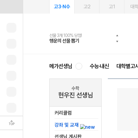
고3·N수
고2
고1
대
선물 3개 100% 당첨!
선물 100% 증정!
여름방학 스터디 캐시백
2027 러셀 단과
스마트러닝앱
메가패스
메가패스 수강생 무료혜택!
사회공헌 캠페인
행운의 선물 뽑기
메가스터디 X 올리브
메가런 썸머스쿨
강사 공개선발
설문 EVENT
3일 무료 체험권
메가클럽 멤버십
희망이룸 메가나눔
영
메가선생님
수능·내신
대학별고
수학
현우진 선생님
커리큘럼
TOP
강좌 및 교재
선생님 게시판