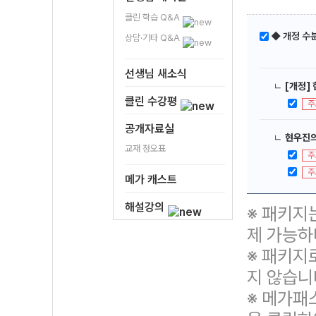
클린 학습 Q&A
◆ 개정 수분
상담·기타 Q&A
선생님 새소식
ㄴ
[개정]
클린 수강평
주
공개자료실
ㄴ
현우진의
교재 정오표
주
주
메가 캐스트
해설강의
※ 패키지
제 가능하
※ 패키지
지 않습니
※ 메가패