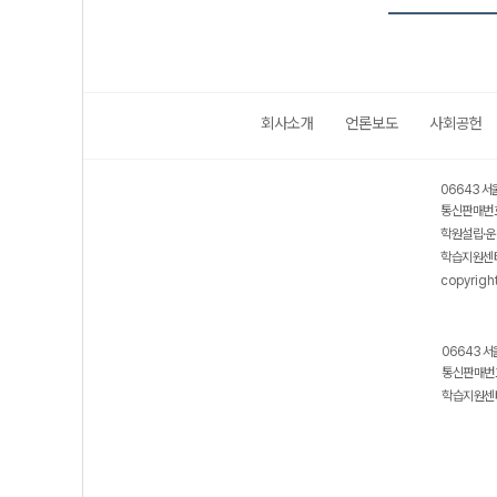
회사소개
언론보도
사회공헌
보호 관리체계 ISMS 인증획득
인터넷 저작권 지킴이 - 클린사이트
06643 서
통신판매번호
학원설립·운
학습지원센터
copyrigh
06643 서
통신판매번호
학습지원센터