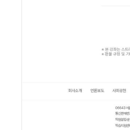
※ 본 강좌는 스
※ 환불 규정 및 
회사소개
언론보도
사회공헌
보호 관리체계 ISMS 인증획득
인터넷 저작권 지킴이 - 클린사이트
06643 서
통신판매번호
학원설립·운
학습지원센터