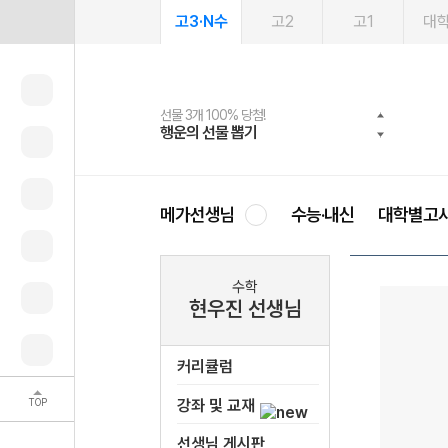
고3·N수
고2
고1
대
선물 3개 100% 당첨!
선물 100% 증정!
2027 러셀 단과
스마트러닝앱
메가패스
메가패스 수강생 무료혜택!
사회공헌 캠페인
행운의 선물 뽑기
메가스터디 X 올리브
강사 공개선발
설문 EVENT
3일 무료 체험권
메가클럽 멤버십
희망이룸 메가나눔
영
메가선생님
수능·내신
대학별고
수학
현우진 선생님
커리큘럼
TOP
강좌 및 교재
선생님 게시판