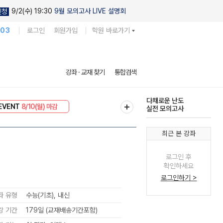
9/2(수) 19:30
9월 모의고사 LIVE 설명회
신청
103
로그인
회원가입
학원 바로가기
현우진의
강좌 · 교재 찾기
통합검색
킬링캠프 시즌1
리미엄 30
8/10(월) 마감
다채로운 난도
EVENT
8/10(월) 마감
실전 모의고사
최근 본 강좌
로그인 후
확인하세요
로그인하기 >
좌 유형
수능(기초), 내신
강 기간
179일 (교재배송기간포함)