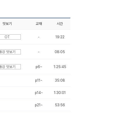
맛보기
교재
시간
OT
-
19:22
통강 맛보기
-
08:05
통강 맛보기
p6~
1:25:45
p11~
35:08
p14~
1:30:01
p21~
53:56