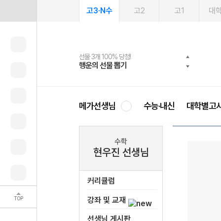
고3·N수
고2
고1
대
선물 3개 100% 당첨!
선물 100% 증정!
여름방학 스터디 캐시백
2027 러셀 단과
스마트러닝앱
메가패스
메가패스 수강생 무료혜택!
사회공헌 캠페인
행운의 선물 뽑기
메가스터디 X 올리브
메가런 썸머스쿨
강사 공개선발
설문 EVENT
3일 무료 체험권
메가클럽 멤버십
희망이룸 메가나눔
영
메가선생님
수능·내신
대학별고
수학
현우진 선생님
커리큘럼
TOP
강좌 및 교재
선생님 게시판