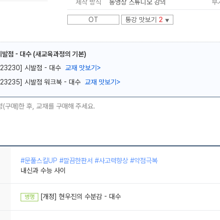
제작 방식
동영상 스튜디오 강의
부
OT
통강 맛보기
2
▼
발점 - 대수 (새교육과정의 기본)
[23230] 시발점 - 대수
교재 맛보기
>
메가스터디
[23235] 시발점 워크북 - 대수
교재 맛보기
>
청(구매)한 후, 교재를 구매해 주세요.
내신과 수능 사이
#꼼꼼한개념 #문풀스킬UP #사고력향상 #시간단축
20년 인생 가장 만족스러운 강의
#꼼꼼한개념 #친구에게강추 #문풀스킬UP #깔끔한판서
[개정] 현우진의 수분감 - 대수
병행
우리는 제법 머리가 좋대
#문풀스킬UP #깔끔한판서 #사고력향상 #약점극복