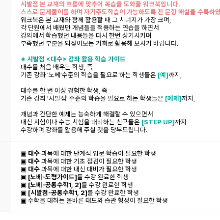
시발점 본 교재의 흐름에 맞추어 복습을 도와줄 워크북입니다.
스스로 문제풀이를 하며 자기주도학습이 가능하도록 전 문항 해설을 수록하
워크북은 본 교재와 함께 활용할 때 그 시너지가 가장 크며,
각 단원에서 배웠던 개념들을 적용하는 연습을 하면서
강의에서 학습했던 내용들을 다시 한번 상기시키며
부족했던 부분을 되짚어보는 기회로 활용해 보시기 바랍니다.
※ 시발점 <대수> 강좌 활용 학습 가이드
대수를 처음 배우는 학생, 즉
기존 강좌 '노베'수준의 학습을 필요로 하는 학생들은
[예]
까지,
대수를 한 번 이상 경험한 학생, 즉
기존 강좌 '시발점' 수준의 학습을 필요로 하는 학생들은
[예제]
까지,
개념과 간단한 예제는 능숙하게 해결할 수 있으면서
내신 시험이나 수능 시험을 대비하는 친구들은
[STEP UP]
까지
수강하며 강좌를 활용해 주실 것을 당부드립니다.
▣
대수
과목에 대한 단계적 입문 학습이 필요한 학생
▣
대수
과목에 대한 기초 점검이 필요한 학생
▣
대수
과목에 대한 내신 대비가 필요한 학생
▣
[노베-도형가이드]
를 수강 완료한 학생
▣
[노베-공통수학1, 2]
를 수강 완료한 학생
▣
[시발점-공통수학1, 2]
를 수강 완료한 학생
▣ 수학을 대하는 올바른 태도와 습관 형성이 필요한 학생