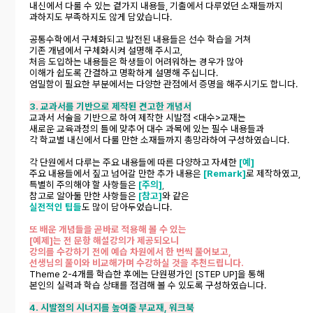
내신에서 다룰 수 있는 곁가지 내용들, 기출에서 다루었던 소재들까지
과하지도 부족하지도 않게 담았습니다.
공통수학에서 구체화되고 발전된 내용들은 선수 학습을 거쳐
기존 개념에서 구체화시켜 설명해 주시고,
처음 도입하는 내용들은 학생들이 어려워하는 경우가 많아
이해가 쉽도록 간결하고 명확하게 설명해 주십니다.
엄밀함이 필요한 부분에서는 다양한 관점에서 증명을 해주시기도 합니다.
3. 교과서를 기반으로 제작된 견고한 개념서
교과서 서술을 기반으로 하여 제작한 시발점 <대수>교재는
새로운 교육과정의 틀에 맞추어 대수 과목에 있는 필수 내용들과
각 학교별 내신에서 다룰 만한 소재들까지 총망라하여 구성하였습니다.
각 단원에서 다루는 주요 내용들에 따른 다양하고 자세한
[예]
주요 내용들에서 짚고 넘어갈 만한 추가 내용은
[Remark]
로 제작하였고,
특별히 주의해야 할 사항들은
[주의]
,
참고로 알아둘 만한 사항들은
[참고]
와 같은
실전적인 팁들
도 많이 담아두었습니다.
또 배운 개념들을 곧바로 적용해 볼 수 있는
[예제]는 전 문항 해설강의가 제공되오니
강의를 수강하기 전에 예습 차원에서 한 번씩 풀어보고,
선생님의 풀이와 비교해가며 수강하실 것을 추천드립니다.
Theme 2-4개를 학습한 후에는 단원평가인 [STEP UP]을 통해
본인의 실력과 학습 상태를 점검해 볼 수 있도록 구성하였습니다.
4. 시발점의 시너지를 높여줄 부교재, 워크북