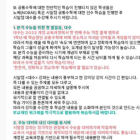
또 공통수학에 대한 전반적인 학습이 진행되지 않은 학생들은
노베(NOBAE) 혹은 시발점 공통수학에 대한 선수 학습을 진행한 후
시발점 대수를 수강해 주시기 바랍니다.
1. 본격 수능을 위한 첫 발걸음, 대수
대수는 2022 개정 교육과정에서 첫 번째 수능 직접 출제 범위로
1학년 때 학습했던 공통수학에 비해 생소하고 어려운 단어들과 개념들이 많이
따라서 처음 배울 때 학습의 '속도'에 연연하며 깊고 정확하게 학습하지 않으
학습의 그물이 성글게 짜여져 실수, 오개념 등이 발생할 가능성이 높습니다.
또 본격 수능을 준비하는 시기에 개념의 부재로 인해
해당 과목을 처음부터 다시 학습하게 되는 등 시간 낭비를 하게 될 수 있습니다
따라서 수박 겉핥기 식의 학습이 아닌
'천천히, 정확하고 정교하게' 학습해야 할 필요가 있습니다.
시발점 <대수> 강좌는 내용이 풍부하고 한 강의당 강의 시간이 긴 편입니다.
즉 다룰 수 있는 주제를 모두 다루고,
모든 내용을 꼼꼼하고 자세하게 설명해 주시며
내용과 문제풀이의 간극을 없애고
유기적으로 잘 연결될 수 있도록
학습 가이드를 튼튼하게 세워 주십니다.
따라서 강의를 수강한 후 학습한 내용을 잘 소화하여 본인의 것으로 만드는 
부교재인 워크북을 적극적으로 활용하여 복습하시길 바랍니다.
2. 수능 대비와 내신 대비를 동시에
시발점 강좌는 장기적인 관점에서 수능을 대비하기에 적절하며
교과서 서술을 기반으로 제작되었기 때문에 내신을 대비하기에도 좋습니다.
개정된 교육과정을 기반으로 하여 필수적인 내용뿐만 아니라