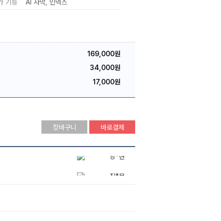
가 기능
AI 자막
인덱스
169,000원
34,000원
17,000원
장바구니
바로결제
진*무
백*영
양*현