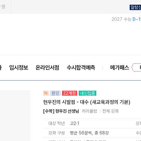
학생
알람
2027 수능
D-
프
사
입시정보
온라인서점
수시합격예측
메가패스
N
완강
22개정
내신집중
현우진의 시발점 - 대수 (새교육과정의 기본)
[수학] 현우진 선생님
커리큘럼
전체 강좌
대상 학년
고2·1
강
강좌 구성
평균 56분씩, 총 68강
수