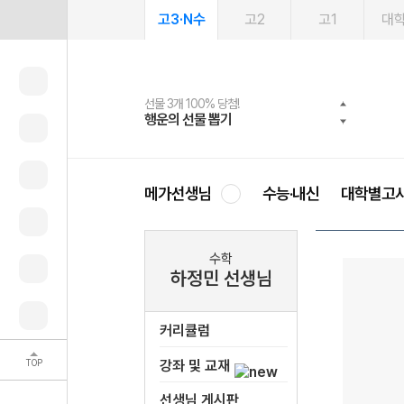
고3·N수
고2
고1
대
선물 3개 100% 당첨!
선물 100% 증정!
여름방학 스터디 캐시백
2027 러셀 단과
스마트러닝앱
메가패스
메가패스 수강생 무료혜택!
사회공헌 캠페인
행운의 선물 뽑기
메가스터디 X 올리브
메가런 썸머스쿨
강사 공개선발
설문 EVENT
3일 무료 체험권
메가클럽 멤버십
희망이룸 메가나눔
영
메가선생님
수능·내신
대학별고
수학
하정민 선생님
커리큘럼
TOP
강좌 및 교재
선생님 게시판