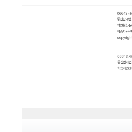
보호 관리체계 ISMS 인증획득
인터넷 저작권 지킴이 - 클린사이트
06643 서
통신판매번호
학원설립·운
학습지원센터
copyrigh
06643 서
통신판매번호
학습지원센터