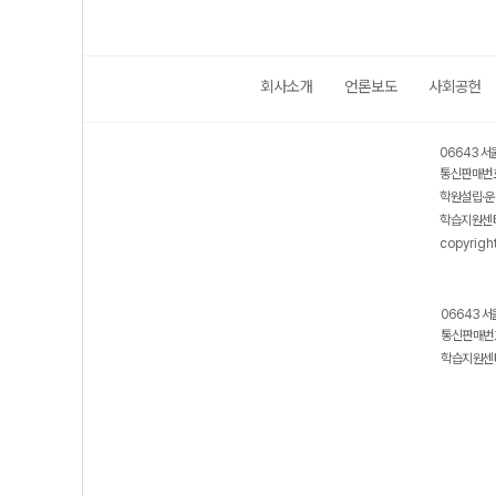
회사소개
언론보도
사회공헌
06643 서
통신판매번호
학원설립·운
학습지원센터
copyrigh
06643 서
통신판매번호
학습지원센터