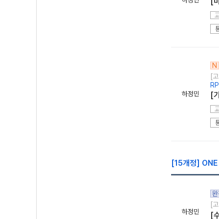
하정민
[
N
[고
R
하정민
[
[15개정] ON
완
[고
하정민
[