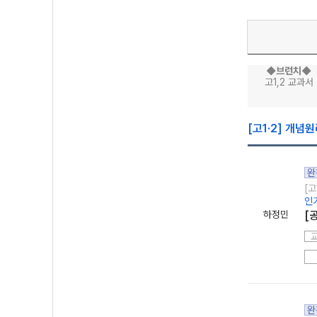
◆브런치◆
고1,2 교과서
[고1·2] 개념
완
[고
인
하정민
[
완