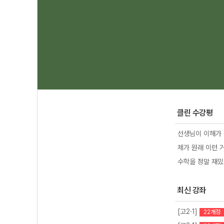
1
2
3
클린 수강평
선생님이 이해가 
제가 원래 이런 
수학을 정말 재밌
최신 강좌
[고2·1]
22개정