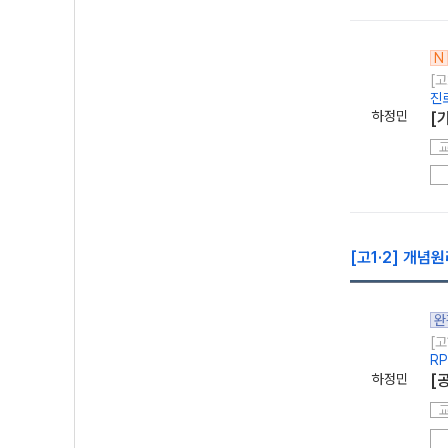
N
[고
진
하정민
[
[고1·2] 개념원
완
[고
R
하정민
[