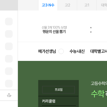
고3·N수
고2
고1
대
메가패스 수강생 무료혜택!
여름방학 스터디 캐시백
선물 3개 100% 당첨!
선물 100% 증정!
2027 러셀 단과
사회공헌 캠페인
스마트러닝앱
메가패스
메가스터디 X 올리브
희망이룸 메가나눔
행운의 선물 뽑기
메가런 썸머스쿨
메가클럽 멤버십
3일 무료 체험권
강사 공개선발
설문 EVENT
영
메가선생님
수능·내신
대학별고
고등수학의
프로필
수학
TOP
커리큘럼