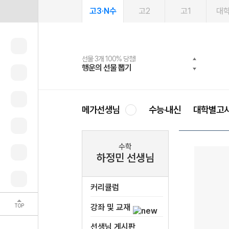
고3·N수
고2
고1
대
선물 3개 100% 당첨!
선물 100% 증정!
여름방학 스터디 캐시백
2027 러셀 단과
스마트러닝앱
메가패스
메가패스 수강생 무료혜택!
사회공헌 캠페인
행운의 선물 뽑기
메가스터디 X 올리브
메가런 썸머스쿨
강사 공개선발
설문 EVENT
3일 무료 체험권
메가클럽 멤버십
희망이룸 메가나눔
영
메가선생님
수능·내신
대학별고
수학
하정민 선생님
커리큘럼
TOP
강좌 및 교재
선생님 게시판