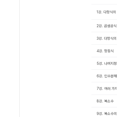
1강. 다항식의
2강. 곱셈공식
3강. 다항식의
4강. 항등식
5강. 나머지
6강. 인수분해
7강. 여러 가
8강. 복소수
9강. 복소수의