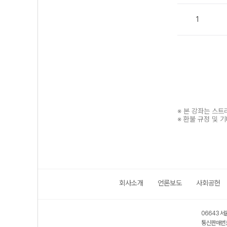
1
※ 본 강좌는 스
※ 환불 규정 및 
회사소개
언론보도
사회공헌
보호 관리체계 ISMS 인증획득
인터넷 저작권 지킴이 - 클린사이트
06643 서
통신판매번호