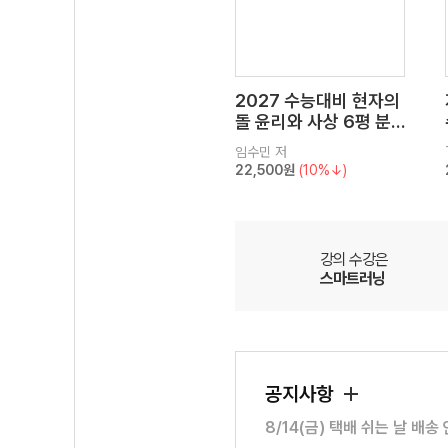
2027 수능대비 현자의
돌 윤리와 사상 6평 분
석서&EBS 수능완성 연
임수민
저
계 N제
22,500원
(10%↓)
강의 수강은
스마트러닝
공지사항
8/14(금) 택배 쉬는 날 배송