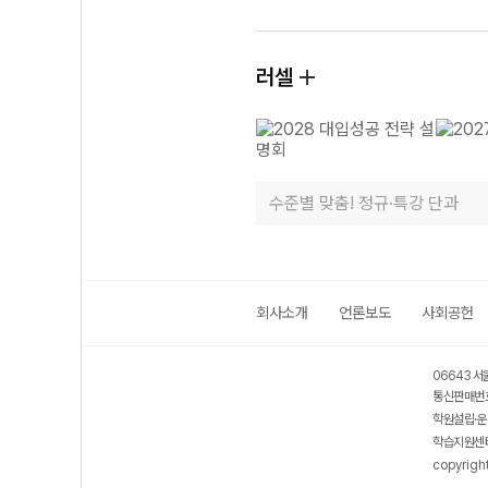
러셀
수준별 맞춤! 정규·특강 단과
회사소개
언론보도
사회공헌
06643 서
통신판매번호
학원설립·운
학습지원센터
copyrigh