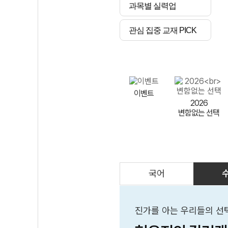
과목별 실력업
관심 집중 교재 PICK
이벤트
2026
변함없는 선택
국어
AI
스마트 매쓰
인테그랄/
큐브/김급식
진가를 아는 우리들의 선