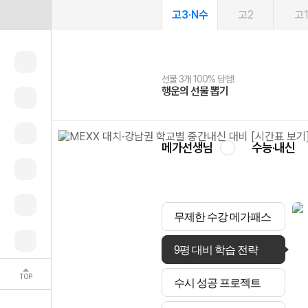
고3·N수
고2
고
선물 3개 100% 당첨!
선물 100% 증정!
여름방학 스터디 캐시백
2027 러셀 단과
스마트러닝앱
메가패스
메가패스 수강생 무료혜택!
사회공헌 캠페인
행운의 선물 뽑기
메가스터디 X 올리브
메가런 썸머스쿨
강사 공개선발
설문 EVENT
3일 무료 체험권
메가클럽 멤버십
희망이룸 메가나눔
영
메가선생님
수능·내신
무제한 수강 메가패스
9평 대비 학습 전략
TOP
수시 성공 프로젝트