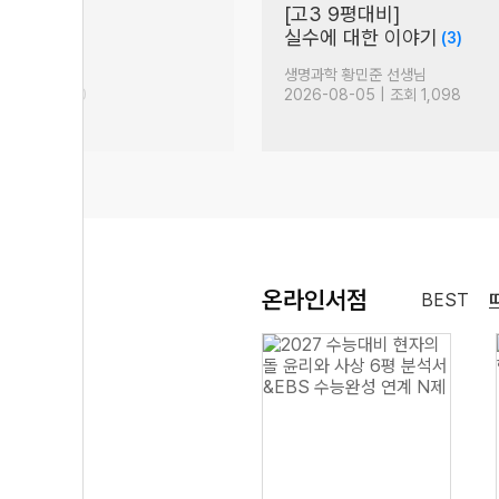
[고3 9평대비]
(223)
실수에 대한 이야기
(3)
생님
생명과학 황민준 선생님
| 조회 14,830
2026-08-05 | 조회 1,098
온라인서점
BEST