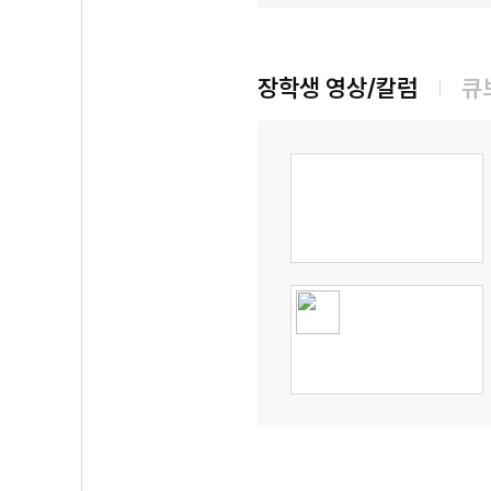
장학생 영상/칼럼
큐