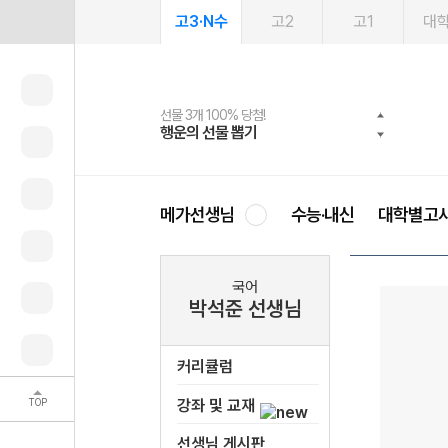
고3·N수
고2
고1
대
선물 3개 100% 당첨!
선물 100% 증정!
여름방학 스터디 캐시백
2027 러셀 단과
스마트러닝앱
메가패스
메가패스 수강생 무료혜택!
사회공헌 캠페인
행운의 선물 뽑기
메가스터디 X 올리브
메가런 썸머스쿨
강사 공개선발
설문 EVENT
3일 무료 체험권
메가클럽 멤버십
희망이룸 메가나눔
영
메가선생님
수능·내신
대학별고
국어
박석준 선생님
커리큘럼
TOP
강좌 및 교재
선생님 게시판