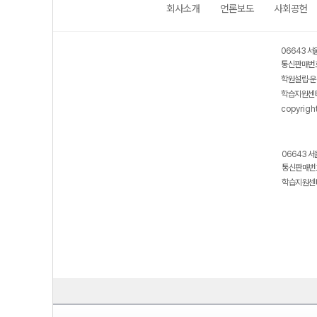
회사소개
언론보도
사회공헌
보호 관리체계 ISMS 인증획득
인터넷 저작권 지킴이 - 클린사이트
06643 서
통신판매번호
학원설립·운
학습지원센터
copyrigh
06643 서
통신판매번호
학습지원센터