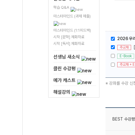
학습 Q&A
마스터마인드 (과제 제출)
마스터마인드 (1:1피드백)
시작 [문학] 체화자료
2026 우
시작 [독서] 체화자료
주교재
E-Book
선생님 새소식
주교재 + E
클린 수강평
메가 캐스트
※ 강좌를 수강 신
해설강의
BEST 수강평