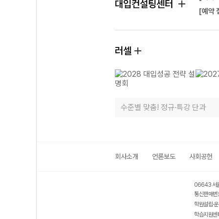
대입컨설팅센터
[예약 
러셀
수준별 맞춤! 정규·특강 단과
회사소개
언론보도
사회공헌
06643 서
통신판매번호
학원설립·운
학습지원센터