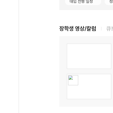
대입 전형 일정
정
장학생 영상/칼럼
큐