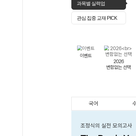
과목별 실력업
관심 집중 교재 PICK
이벤트
2026
변함없는 선택
국어
AI
스마트 매쓰
인테그랄/
큐브/김급식
조정식의 실전 모의고사