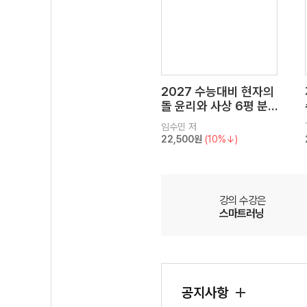
2027 수능대비 현자의
돌 윤리와 사상 6평 분
석서&EBS 수능완성 연
임수민
저
계 N제
22,500원
(10%↓)
강의 수강은
스마트러닝
공지사항