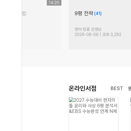
14:20
 논술 대비법:
9평 전략
(41)
)
생님
영어 킹콩 선생님
| 조회 308
2026-08-06 | 조회 3,292
온라인서점
BEST