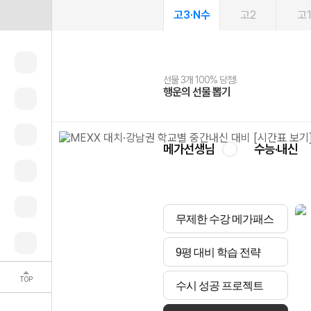
고3·N수
고2
고
선물 3개 100% 당첨!
선물 100% 증정!
여름방학 스터디 캐시백
2027 러셀 단과
스마트러닝앱
메가패스
메가패스 수강생 무료혜택!
사회공헌 캠페인
행운의 선물 뽑기
메가스터디 X 올리브
메가런 썸머스쿨
강사 공개선발
설문 EVENT
3일 무료 체험권
메가클럽 멤버십
희망이룸 메가나눔
영
메가선생님
수능·내신
무제한 수강 메가패스
9평 대비 학습 전략
TOP
수시 성공 프로젝트