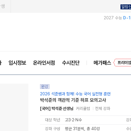
학생
알람
2027 수능
D-
EVE
사
입시정보
온라인서점
수시진단
메가패스
프리미엄
완강
2026 석준쌤과 함께! 수능 국어 실전형 훈련
박석준의 객관적 기준 하프 모의고사
[국어] 박석준 선생님
커리큘럼
전체 강좌
대상 학년
고3·2·N수
강
강좌 구성
평균 31분씩, 총 40강
수