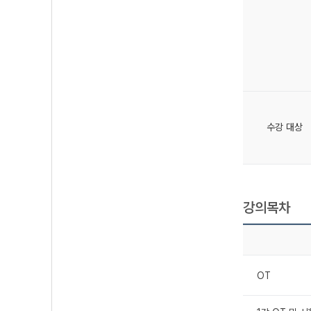
수강 대상
강의목차
OT