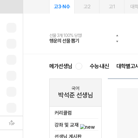
고3·N수
고2
고1
대
선물 3개 100% 당첨!
선물 100% 증정!
여름방학 스터디 캐시백
2027 러셀 단과
스마트러닝앱
메가패스
메가패스 수강생 무료혜택!
사회공헌 캠페인
행운의 선물 뽑기
메가스터디 X 올리브
메가런 썸머스쿨
강사 공개선발
설문 EVENT
3일 무료 체험권
메가클럽 멤버십
희망이룸 메가나눔
영
메가선생님
수능·내신
대학별고
국어
박석준 선생님
커리큘럼
TOP
강좌 및 교재
선생님 게시판