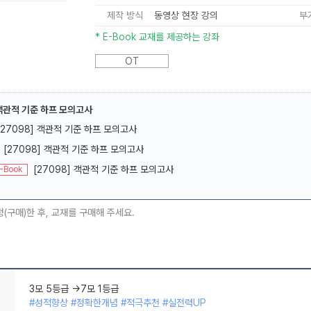
제작 방식
동영상 현장 강의
부
* E-Book 교재를 제공하는 강좌
OT
메가스터디
객관적 기준 하프 모의고사
[27098] 객관적 기준 하프 모의고사
[27098] 객관적 기준 하프 모의고사
[27098] 객관적 기준 하프 모의고사
-Book
청(구매)한 후, 교재를 구매해 주세요.
3모 5등급 ->7모 1등급
#성적향상 #정확한개념 #적극추천 #실전력UP