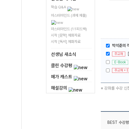
학습 Q&A
마스터마인드 (과제 제출)
마스터마인드 (1:1피드백)
시작 [문학] 체화자료
시작 [독서] 체화자료
박석준의 
선생님 새소식
주교재
E-Book
클린 수강평
주교재 + E
메가 캐스트
해설강의
※ 강좌를 수강 신
BEST 수강평