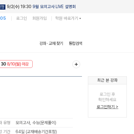
9/2(수) 19:30
9월 모의고사 LIVE 설명회
신청
105
로그인
회원가입
학원 바로가기
강좌 · 교재 찾기
통합검색
NT
8/10(월) 마감
 30
8/10(월) 마감
최근 본 강좌
로그인 후
확인하세요
로그인하기 >
좌 유형
모의고사, 수능(문제풀이)
강 기간
64일 (교재배송기간포함)