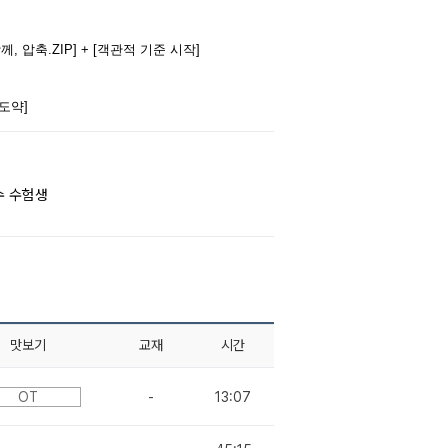
 압축.ZIP] + [객관적 기준 시작]
도약]
수 수험생
맛보기
교재
시간
OT
-
13:07