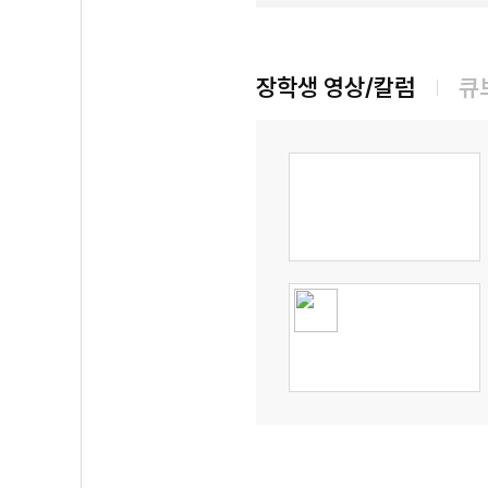
장학생 영상/칼럼
큐