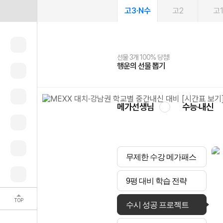
고3·N수
고2
고
선물 3개 100% 당첨!
선물 100% 증정!
여름방학 스터디 캐시백
2027 러셀 단과
스마트러닝앱
메가패스
메가패스 수강생 무료혜택!
사회공헌 캠페인
행운의 선물 뽑기
메가스터디 X 올리브
메가런 썸머스쿨
강사 공개선발
설문 EVENT
3일 무료 체험권
메가클럽 멤버십
희망이룸 메가나눔
영
메가선생님
수능·내신
무제한 수강 메가패스
9평 대비 학습 전략
TOP
수시 성공 프로젝트