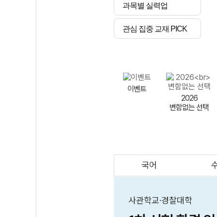
과목별 실력업
관심 집중 교재 PICK
이벤트
2026
변함없는 선택
국어
AI
스마트 매쓰
인테그랄/
큐브/김급식
사관학교·경찰대학