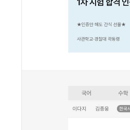
1차 시험 합격 
★인증만 해도 간식 선물★
사관학교·경찰대 곽동령
국어
수학
이다지
김종웅
한국