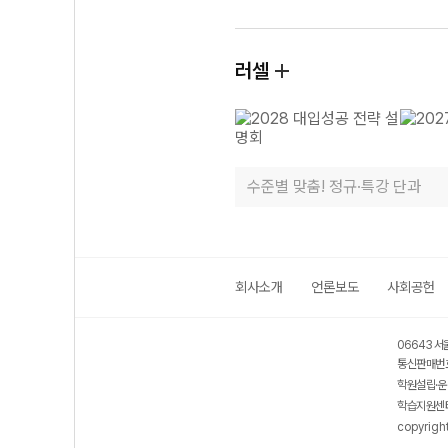
러셀
수준별 맞춤! 정규·특강 단과
회사소개
언론보도
사회공헌
06643 서
통신판매번호
학원설립·운
학습지원센터
copyrigh