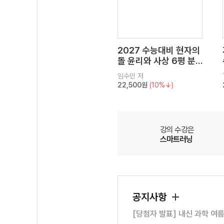
2027 수능대비 현자의
돌 윤리와 사상 6평 분
석서&EBS 수능완성 연
임수민
저
계 N제
22,500원
(10%↓)
강의 수강은
스마트러닝
공지사항
[당첨자 발표] 내신 과학 여