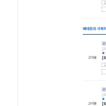
베테랑과 극복하
완
[고
★ 
고석용
[
완
[고
★
고석용
[