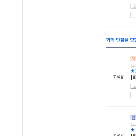
화학 만점을 향
N
[고
★
고석용
[
완
[고
★
고석용