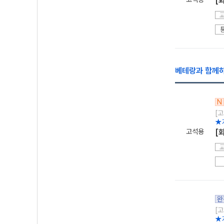
[
베테랑과 함께하
N
[고
★
고석용
[
완
[고
★