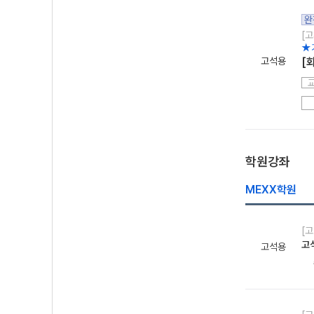
완
[고
★
고석용
[
학원강좌
MEXX학원
[고
고석
고석용