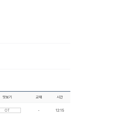
맛보기
교재
시간
OT
-
12:15