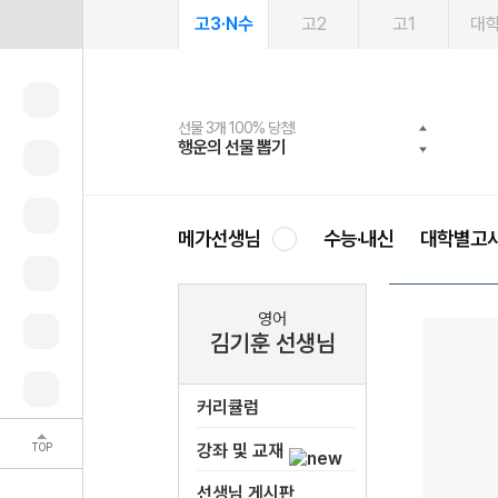
고3·N수
고2
고1
대
선물 3개 100% 당첨!
선물 100% 증정!
여름방학 스터디 캐시백
2027 러셀 단과
스마트러닝앱
메가패스
메가패스 수강생 무료혜택!
사회공헌 캠페인
행운의 선물 뽑기
메가스터디 X 올리브
메가런 썸머스쿨
강사 공개선발
설문 EVENT
3일 무료 체험권
메가클럽 멤버십
희망이룸 메가나눔
영
메가선생님
수능·내신
대학별고
영어
김기훈 선생님
커리큘럼
TOP
강좌 및 교재
선생님 게시판