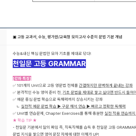
▣ 고등 교과서, 수능, 평가원/교육청 모의고사 수준의 문법 기본 개념
수능&내신 핵심 문법만 모아 기초를 제대로 닦다!
천일문
고등 GRAMMAR
[강좌 특징]
✅ 101개의 Unit으로 고등 영문법 전체를
간결하지만 완벽하게 끝내는 강좌
✅ 본격적인 수능 영어 준비 전,
기초 문법을 제대로 쌓고 싶다면 반드시 들어야
✅ 예문 중심 문법 학습으로 독해력까지 상승시키는 강좌
ㄴ
실전적 예문 문법 학습 ▶ 구문 해석 연습 ▶ 빠르고 정확한 독해력
✅ Unit별 연습문제, Chapter Exercises를 통해 충분한
실전 적용 연습까지
★ 학습 TIP ★
- 천일문 기본에서 말의 짜임 즉, 직독직해를 습득 후 천일문 고등 GRAMMA
문법 지식을 쌓으면 영어 문장 자체에 대한 이해가 UP!