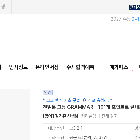
학생
알람
2027 수능
D-
사
입시정보
온라인서점
수시합격예측
메가패스
프
완강
* 고교 핵심 기초 문법 101개로 총정리! *
천일문 고등 GRAMMAR - 101개 포인트로 끝내
[영어] 김기훈 선생님
커리큘럼
전체 강좌
대상 학년
고3·2·1
강
강좌 구성
평균 54분씩, 총 32강
수