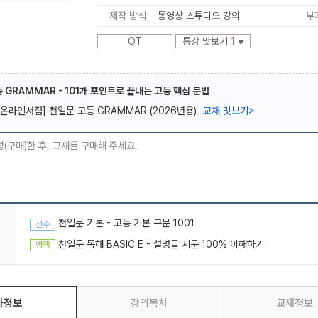
제작 방식
동영상 스튜디오 강의
부
OT
통강 맛보기
1
▼
 GRAMMAR - 101개 포인트로 끝내는 고등 핵심 문법
메가스터디
[온라인서점] 천일문 고등 GRAMMAR (2026년용)
교재 맛보기
>
청(구매)한 후, 교재를 구매해 주세요.
천일문 기본 - 고등 기본 구문 1001
선수
천일문 독해 BASIC E - 설명글 지문 100% 이해하기
병행
좌정보
강의목차
교재정보