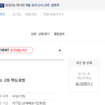
9/2(수) 19:30
9월 모의고사 LIVE 설명회
신청
103
로그인
회원가입
학원 바로가기
강좌 · 교재 찾기
통합검색
EVENT
8/10(월) 마감
리미엄 30
8/10(월) 마감
최근 본 강좌
로그인 후
확인하세요
는 고등 핵심 문법
로그인하기 >
좌 유형
수능(기초)
강 기간
107일 (교재배송기간포함)