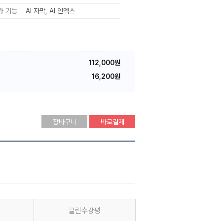
가 기능
AI 자막
AI 인덱스
112,000원
16,200원
장바구니
바로결제
클린수강평