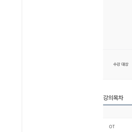
수강 대상
강의목차
OT