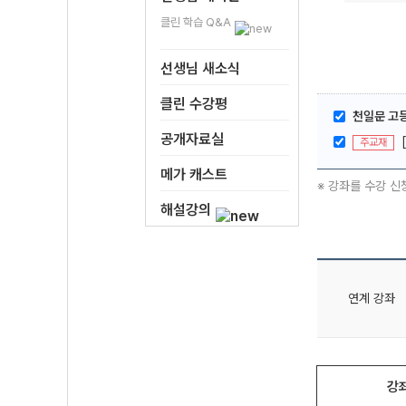
클린 학습 Q&A
선생님 새소식
클린 수강평
천일문 고등
공개자료실
주교재
메가 캐스트
※ 강좌를 수강 신
해설강의
연계 강좌
강