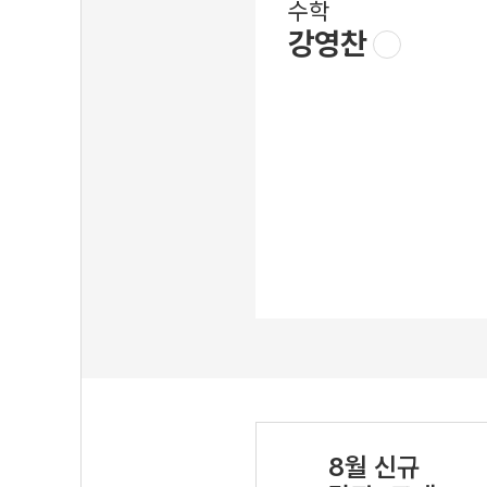
수학
강영찬
8월 신규