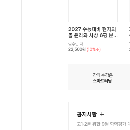
2027 수능대비 현자의
돌 윤리와 사상 6평 분
석서&EBS 수능완성 연
임수민
저
계 N제
22,500원
(10%↓)
강의 수강은
스마트러닝
공지사항
고1·2를 위한 9월 학력평가 