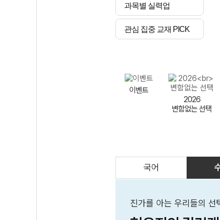
과목별 실력업
관심 집중 교재 PICK
이벤트
2026
변함없는 선택
국어
AI
스마트 매쓰
인테그랄/
큐브/김급식
진가를 아는 우리들의 선