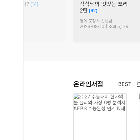
 성적 오르나?
정식쌤의 멋있는 쪼리
(14)
2탄
(62)
생님
영어 조정식 선생님
| 조회 909
2026-08-10 | 조회 5,179
온라인서점
BEST