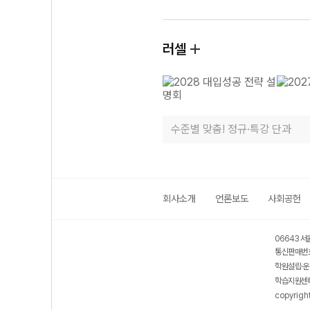
러셀
수준별 맞춤! 정규·특강 단과
회사소개
언론보도
사회공헌
06643 서
통신판매번호
학원설립·운
학습지원센터
copyrigh