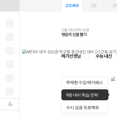
고3·N수
고2
고
선물 3개 100% 당첨!
선물 100% 증정!
2027 러셀 단과
스마트러닝앱
메가패스
메가패스 수강생 무료혜택!
사회공헌 캠페인
행운의 선물 뽑기
메가스터디 X 올리브
강사 공개선발
설문 EVENT
3일 무료 체험권
메가클럽 멤버십
희망이룸 메가나눔
영
메가선생님
수능·내신
무제한 수강 메가패스
9평 대비 학습 전략
TOP
수시 성공 프로젝트