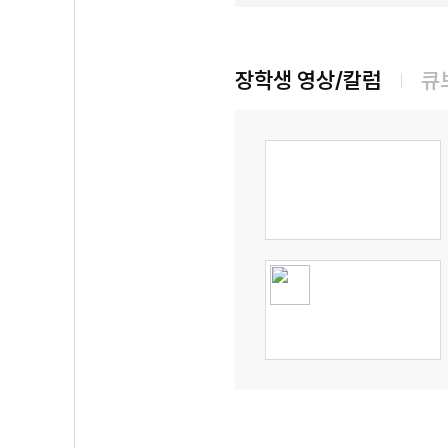
장학생 영상/칼럼
큐