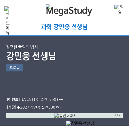
과학 강민웅 선생님
강력한 끌림의 법칙
강민웅 선생님
프로필
[이벤트]
[EVENT] 이 순간, 강력하게
끌림! 강민웅 선생님 강의 PICK
[개강]
◆2027 강민웅 실전300 현장
강의◆
1
/
5