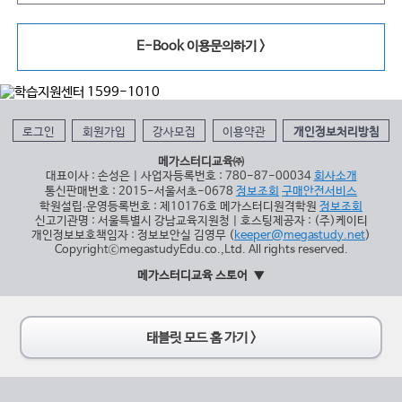
E-Book 이용문의하기 >
로그인
회원가입
강사모집
이용약관
개인정보처리방침
메가스터디교육㈜
대표이사 : 손성은 | 사업자등록번호 : 780-87-00034
회사소개
통신판매번호 : 2015-서울서초-0678
정보조회
구매안전서비스
학원설립∙운영등록번호 : 제10176호 메가스터디원격학원
정보조회
신고기관명 : 서울특별시 강남교육지원청 | 호스팅제공자 : (주)케이티
개인정보보호책임자 : 정보보안실 김영무 (
keeper@megastudy.net
)
CopyrightⓒmegastudyEdu.co.,Ltd. All rights reserved.
메가스터디교육 스토어
태블릿 모드 홈 가기 >