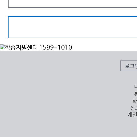
로그
학
신
개인