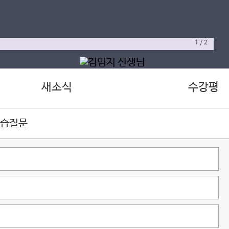
1
/
2
새소식
수강평
학습질문