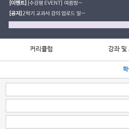
[이벤트]
[수강평 EVENT] 여름방학
열공 후기 남기면 간식 선물!
[공지]
2학기 교과서 강의 업로드 일정
(~8/18)
안내
커리큘럼
강좌 및
학