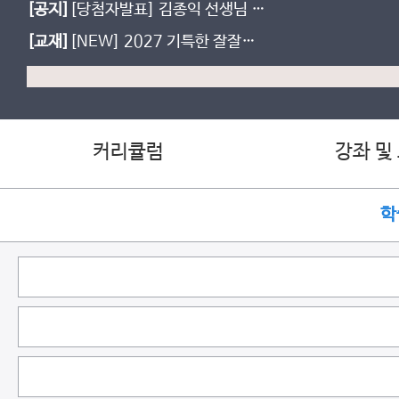
[공지]
[당첨자발표] 김종익 선생님 열
공다짐 이벤트
[교재]
[NEW] 2027 기특한 잘잘잘
교재 생윤/윤사 입고(7월9일 입고 완
료)
커리큘럼
강좌 및
학