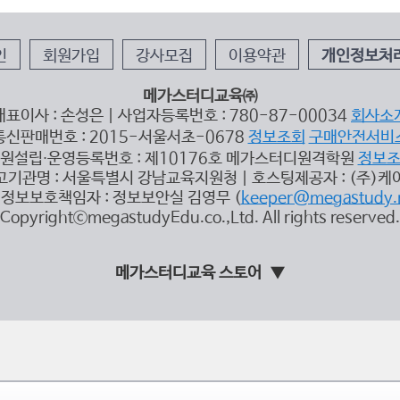
인
회원가입
강사모집
이용약관
개인정보처
메가스터디교육㈜
대표이사 : 손성은 | 사업자등록번호 : 780-87-00034
회사소
통신판매번호 : 2015-서울서초-0678
정보조회
구매안전서비
원설립∙운영등록번호 : 제10176호 메가스터디원격학원
정보
고기관명 : 서울특별시 강남교육지원청 | 호스팅제공자 : (주)케
정보보호책임자 : 정보보안실 김영무 (
keeper@megastudy.
CopyrightⓒmegastudyEdu.co.,Ltd. All rights reserved.
메가스터디교육 스토어