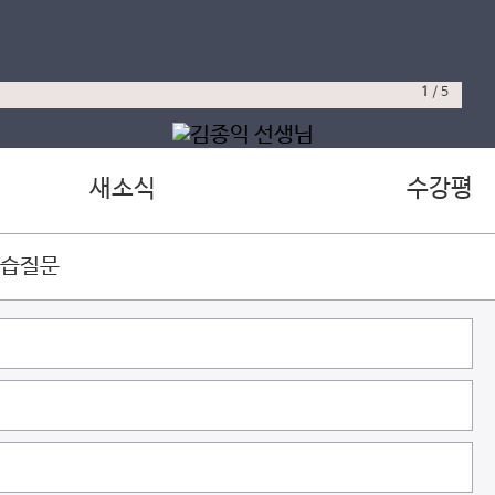
1
/
5
새소식
수강평
학습질문