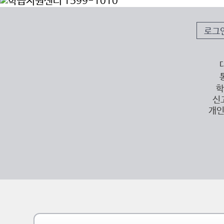
로그
학
신
개인