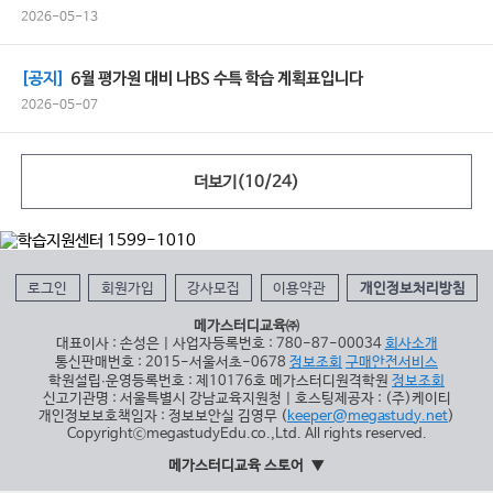
2026-05-13
[공지]
6월 평가원 대비 나BS 수특 학습 계획표입니다
2026-05-07
더보기(
10
/
24
)
로그인
회원가입
강사모집
이용약관
개인정보처리방침
메가스터디교육㈜
대표이사 : 손성은 | 사업자등록번호 : 780-87-00034
회사소개
통신판매번호 : 2015-서울서초-0678
정보조회
구매안전서비스
학원설립∙운영등록번호 : 제10176호 메가스터디원격학원
정보조회
신고기관명 : 서울특별시 강남교육지원청 | 호스팅제공자 : (주)케이티
개인정보보호책임자 : 정보보안실 김영무 (
keeper@megastudy.net
)
CopyrightⓒmegastudyEdu.co.,Ltd. All rights reserved.
메가스터디교육 스토어