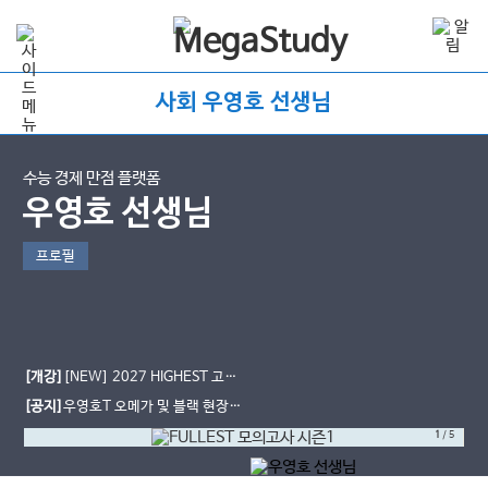
사회 우영호 선생님
수능 경제 만점 플랫폼
우영호 선생님
프로필
[개강]
[NEW] 2027 HIGHEST 고난
도 문제 풀이 [인강]
[공지]
우영호T 오메가 및 블랙 현장
사용 일정
1
/
5