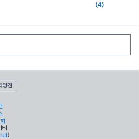
(4)
리방침
개
스
조회
이티
net
)