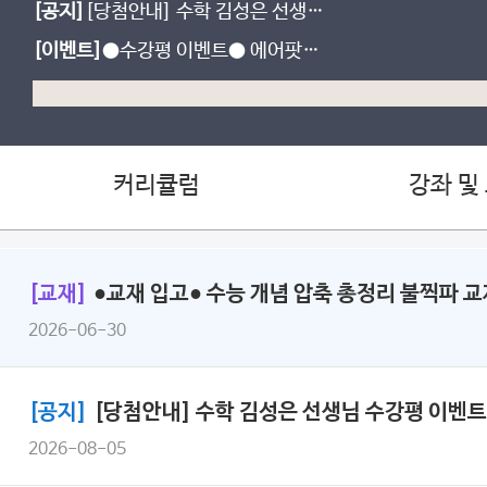
[공지]
[당첨안내] 수학 김성은 선생님
수강평 이벤트
[이벤트]
●수강평 이벤트● 에어팟끼
고, 불꽃양말 신고 수능 슈퍼초대박!
커리큘럼
강좌 및
[교재]
●교재 입고● 수능 개념 압축 총정리 불찍파 교
2026-06-30
[공지]
[당첨안내] 수학 김성은 선생님 수강평 이벤트
2026-08-05