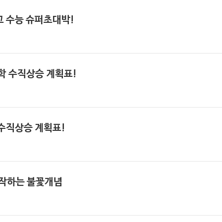
고 수능 슈퍼초대박!
학 수직상승 계획표!
 수직상승 계획표!
시작하는 불꽃개념