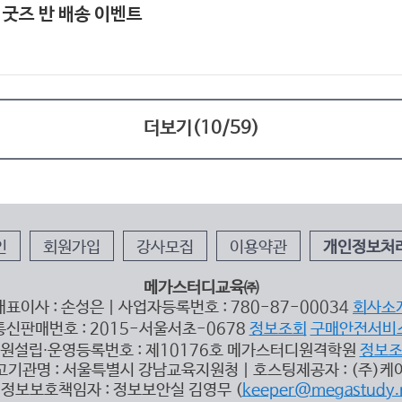
 굿즈 반 배송 이벤트
더보기(
10
/
59
)
인
회원가입
강사모집
이용약관
개인정보처
메가스터디교육㈜
대표이사 : 손성은 | 사업자등록번호 : 780-87-00034
회사소
통신판매번호 : 2015-서울서초-0678
정보조회
구매안전서비
원설립∙운영등록번호 : 제10176호 메가스터디원격학원
정보
고기관명 : 서울특별시 강남교육지원청 | 호스팅제공자 : (주)케
정보보호책임자 : 정보보안실 김영무 (
keeper@megastudy.