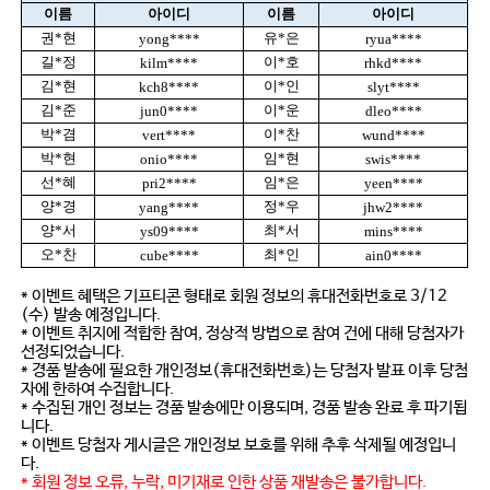
이름
아이디
이름
아이디
권*현
유*은
yong****
ryua****
길*정
이*호
kilm****
rhkd****
김*현
이*인
kch8****
slyt****
김*준
이*운
jun0****
dleo****
박*겸
이*찬
vert****
wund****
박*현
임*현
onio****
swis****
선*혜
임*은
pri2****
yeen****
양*경
정*우
yang****
jhw2****
양*서
최*서
ys09****
mins****
오*찬
최*인
cube****
ain0****
* 이벤트 혜택은 기프티콘 형태로 회원 정보의 휴대전화번호로 3/12
(수) 발송 예정입니다.
* 이벤트 취지에 적합한 참여, 정상적 방법으로 참여 건에 대해 당첨자가
선정되었습니다.
* 경품 발송에 필요한 개인정보(휴대전화번호)는 당첨자 발표 이후 당첨
자에 한하여 수집합니다.
* 수집된 개인 정보는 경품 발송에만 이용되며, 경품 발송 완료 후 파기됩
니다.
* 이벤트 당첨자 게시글은 개인정보 보호를 위해 추후 삭제될 예정입니
다.
* 회원 정보 오류, 누락, 미기재로 인한 상품 재발송은 불가합니다.