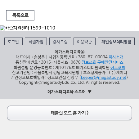
목록으로
로그인
회원가입
강사모집
이용약관
개인정보처리방침
메가스터디교육㈜
대표이사 : 손성은 | 사업자등록번호 : 780-87-00034
회사소개
통신판매번호 : 2015-서울서초-0678
정보조회
구매안전서비스
학원설립∙운영등록번호 : 제10176호 메가스터디원격학원
정보조회
신고기관명 : 서울특별시 강남교육지원청 | 호스팅제공자 : (주)케이티
개인정보보호책임자 : 정보보안실 김영무 (
keeper@megastudy.net
)
CopyrightⓒmegastudyEdu.co.,Ltd. All rights reserved.
메가스터디교육 스토어
태블릿 모드 홈 가기 >