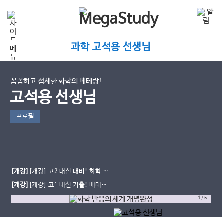
과학 고석용 선생님
꼼꼼하고 섬세한 화학의 베테랑!
고석용 선생님
프로필
[개강]
[개강] 고2 내신 대비! 화학 반
응의 세계 베테랑의 개념완성 (진로선
[개강]
[개강] 고1 내신 기출! 베테랑
택)
의 완자 기출PICK 통합과학2(문제풀
1
/
5
이)