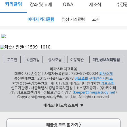
커리큘럼
강좌 및 교재
Q&A
새소식
수강
이미지 커리큘럼
영상 커리큘럼
교재
로그인
회원가입
강사모집
이용약관
개인정보처리방침
메가스터디교육㈜
대표이사 : 손성은 | 사업자등록번호 : 780-87-00034
회사소개
통신판매번호 : 2015-서울서초-0678
정보조회
구매안전서비스
학원설립∙운영등록번호 : 제10176호 메가스터디원격학원
정보조회
신고기관명 : 서울특별시 강남교육지원청 | 호스팅제공자 : (주)케이티
개인정보보호책임자 : 정보보안실 김영무 (
keeper@megastudy.net
)
CopyrightⓒmegastudyEdu.co.,Ltd. All rights reserved.
메가스터디교육 스토어
태블릿 모드 홈 가기 >