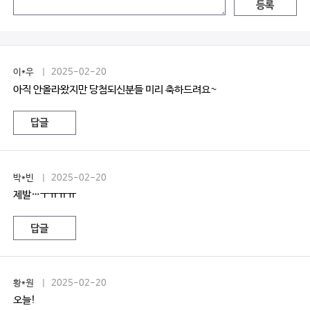
등록
이*우
| 2025-02-20
아직 안올라왔지만 당첨되신분들 미리 축하드려요~
답글
박*빈
| 2025-02-20
제발…ㅜㅠㅠㅠ
답글
황*원
| 2025-02-20
오늘!