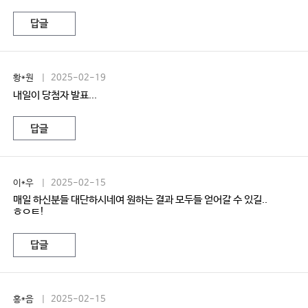
답글
황*원
| 2025-02-19
내일이 당첨자 발표...
답글
이*우
| 2025-02-15
매일 하신분들 대단하시네여 원하는 결과 모두들 얻어갈 수 있길..
ㅎㅇㅌ!
답글
홍*음
| 2025-02-15