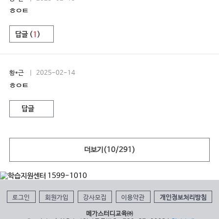
ㅎㅇㅌ
답글 (
1
)
황*근
| 2025-02-14
ㅎㅇㅌ
답글
더보기(
10
/
291
)
로그인
회원가입
강사모집
이용약관
개인정보처리방침
메가스터디교육㈜