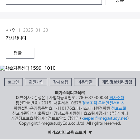
등록
서*우
| 2025-01-20
감사합니다
답글
로그인
회원가입
강사모집
이용약관
개인정보처리방침
메가스터디교육㈜
대표이사 : 손성은 | 사업자등록번호 : 780-87-00034
회사소개
통신판매번호 : 2015-서울서초-0678
정보조회
구매안전서비스
학원설립∙운영등록번호 : 제10176호 메가스터디원격학원
정보조회
신고기관명 : 서울특별시 강남교육지원청 | 호스팅제공자 : (주)케이티
개인정보보호책임자 : 정보보안실 김영무 (
keeper@megastudy.net
)
CopyrightⓒmegastudyEdu.co.,Ltd. All rights reserved.
메가스터디교육 스토어