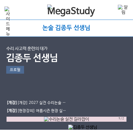
논술 김종두 선생님
수리 사고력 훈련의 대가
김종두 선생님
프로필
[개강]
[개강] 2027 실전 수리논술 길
라잡이
[개강]
[현장강의] 여름시즌 현장 실전
반 시간표
1
/
2