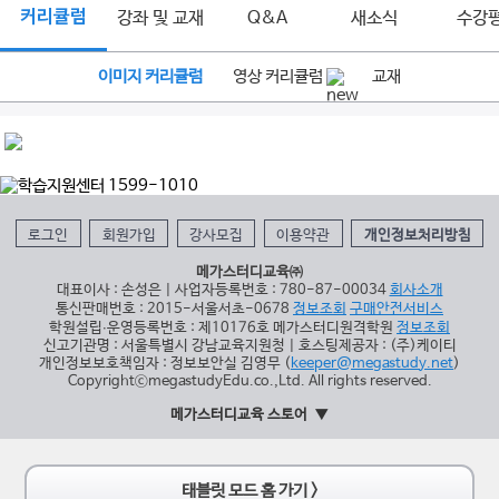
커리큘럼
강좌 및 교재
Q&A
새소식
수강
이미지 커리큘럼
영상 커리큘럼
교재
로그인
회원가입
강사모집
이용약관
개인정보처리방침
메가스터디교육㈜
대표이사 : 손성은 | 사업자등록번호 : 780-87-00034
회사소개
통신판매번호 : 2015-서울서초-0678
정보조회
구매안전서비스
학원설립∙운영등록번호 : 제10176호 메가스터디원격학원
정보조회
신고기관명 : 서울특별시 강남교육지원청 | 호스팅제공자 : (주)케이티
개인정보보호책임자 : 정보보안실 김영무 (
keeper@megastudy.net
)
CopyrightⓒmegastudyEdu.co.,Ltd. All rights reserved.
메가스터디교육 스토어
태블릿 모드 홈 가기 >