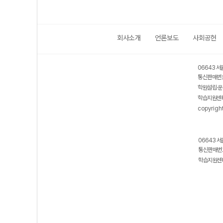
회사소개
언론보도
사회공헌
06643 서
통신판매번호
학원설립·운
학습지원센터
copyrigh
06643 서
통신판매번호
학습지원센터