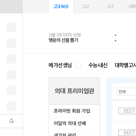
고3·N수
고2
고1
대
선물 3개 100% 당첨!
선물 100% 증정!
여름방학 스터디 캐시백
2027 러셀 단과
스마트러닝앱
메가패스
메가패스 수강생 무료혜택!
사회공헌 캠페인
행운의 선물 뽑기
메가스터디 X 올리브
메가런 썸머스쿨
강사 공개선발
설문 EVENT
3일 무료 체험권
메가클럽 멤버십
희망이룸 메가나눔
영
메가선생님
수능·내신
대학별고
의대 프리미엄관
프라이빗 회원 가입
BEST
TOP
이달의 의대 선배
BEST
생기부 관리