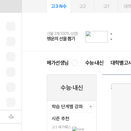
고3·N수
고2
고1
대
선물 3개 100% 당첨!
선물 100% 증정!
여름방학 스터디 캐시백
2027 러셀 단과
스마트러닝앱
메가패스
메가패스 수강생 무료혜택!
사회공헌 캠페인
행운의 선물 뽑기
메가스터디 X 올리브
메가런 썸머스쿨
강사 공개선발
설문 EVENT
3일 무료 체험권
메가클럽 멤버십
희망이룸 메가나눔
영
메가선생님
수능·내신
대학별고
수능·내신
학습 단계별 강좌
TOP
시즌 추천
고3 메가패스