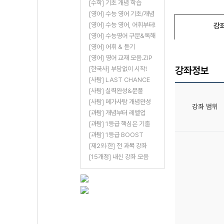
[수학] 기초 개념 학습
[영어] 수능 영어 기초/개념
[영어] 수능 영어, 어휘부터!
강
[영어] 수능영어 구문&독해
[영어] 어휘 & 듣기
[영어] 영어 교재 모음.ZIP
강좌정보
[한국사] 부담없이 시작!
[사탐] LAST CHANCE
[사탐] 실력완성&문풀
[사탐] 메가사탐 개념완성
강좌 범위
[과탐] 개념부터 레벨업
[과탐] 1등급 핵심은 기출
[과탐] 1등급 BOOST
[제2외·한] 전 과목 강좌
[15개정] 내신 강좌 모음