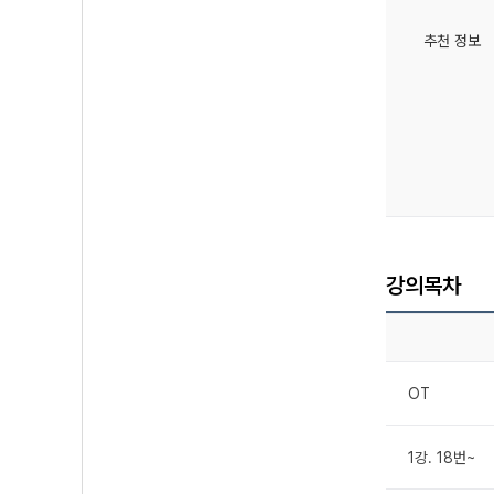
추천 정보
강의목차
OT
1강. 18번~