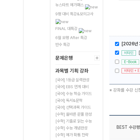
뉴스타트 메가패스
9평 대비 특강&모의고사
FINAL 대특강
6월 모평 After 특강
[2026년
반수 특강
비타민
문제은행
E-Book
과목별 기획 강좌
비타민 + E
[국어] 1등급 실력완성
[국어] EBS 연계 대비
※ 강좌를 수강 신
[국어] 수능 학습 가이드
[국어] 독서&문학
[국어] 선택과목 가이드
[수학] 올바른 문풀 완성
[수학] 기출로 읽는 수능
BEST 수강평
[수학] 수능 개념완성
[수학] 메가 확통 전략