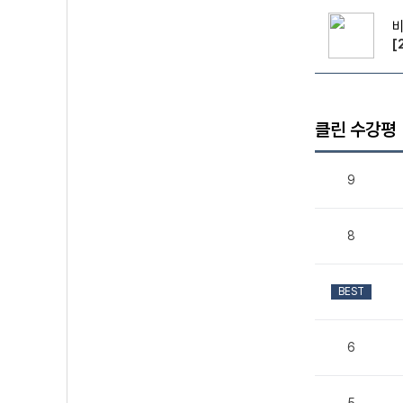
[
클린 수강평
9
8
BEST
6
5