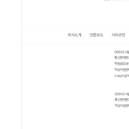
회사소개
언론보도
사회공헌
06643 서
통신판매번호
학원설립·운
학습지원센터
copyrigh
06643 서
통신판매번호
학습지원센터