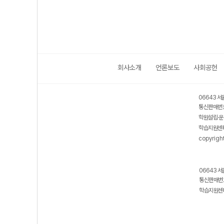
회사소개
언론보도
사회공헌
06643 서
통신판매번호
학원설립·운
학습지원센터
copyrigh
06643 서
통신판매번호
학습지원센터