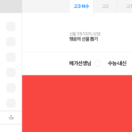
고3·N수
고2
고
선물 3개 100% 당첨!
선물 100% 증정!
여름방학 스터디 캐시백
2027 러셀 단과
스마트러닝앱
메가패스
메가패스 수강생 무료혜택!
사회공헌 캠페인
행운의 선물 뽑기
메가스터디 X 올리브
메가런 썸머스쿨
강사 공개선발
설문 EVENT
3일 무료 체험권
메가클럽 멤버십
희망이룸 메가나눔
영
메가선생님
수능·내신
TOP