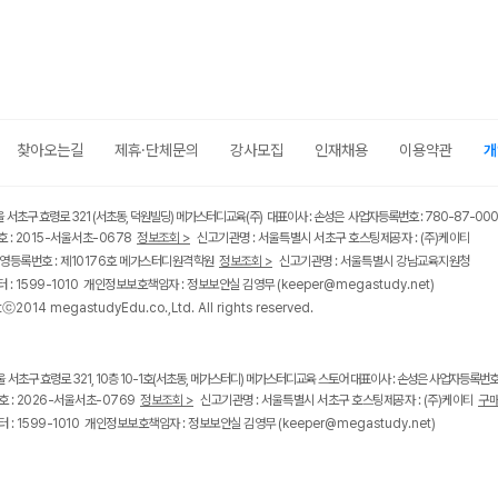
찾아오는길
제휴·단체문의
강사모집
인재채용
이용약관
개
울 서초구 효령로 321 (서초동, 덕원빌딩) 메가스터디교육(주) 대표이사 : 손성은 사업자등록번호 : 780-87-00
 : 2015-서울서초-0678
정보조회 >
신고기관명 : 서울특별시 서초구 호스팅제공자 : (주)케이티
영등록번호 : 제10176호 메가스터디원격학원
정보조회 >
신고기관명 : 서울특별시 강남교육지원청
 : 1599-1010 개인정보보호책임자 : 정보보안실 김영무
(keeper@megastudy.net)
tⓒ2014 megastudyEdu.co.,Ltd. All rights reserved.
울 서초구 효령로 321, 10층 10-1호(서초동, 메가스터디) 메가스터디교육 스토어 대표이사 : 손성은 사업자등록번호 :
 : 2026-서울서초-0769
정보조회 >
신고기관명 : 서울특별시 서초구 호스팅제공자 : (주)케이티
구매
 : 1599-1010 개인정보보호책임자 : 정보보안실 김영무
(keeper@megastudy.net)