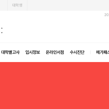
1
대학생
20
대학별고사
입시정보
온라인서점
수시진단
메가패