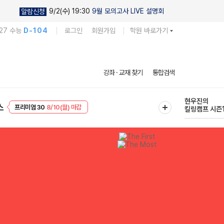
9/2(수) 19:30
9월 모의고사 LIVE 설명회
알람신청
27 수능
D-104
로그인
회원가입
학원 바로가기
다채로운 난도
강좌 · 교재 찾기
통합검색
실전 모의고사
EVENT
8/10(월) 마감
현우진의
스
프리미엄 30
8/10(월) 마감
킬링캠프 시즌