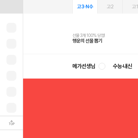
고3·N수
고2
고
선물 3개 100% 당첨!
선물 100% 증정!
여름방학 스터디 캐시백
2027 러셀 단과
스마트러닝앱
메가패스
메가패스 수강생 무료혜택!
사회공헌 캠페인
행운의 선물 뽑기
메가스터디 X 올리브
메가런 썸머스쿨
강사 공개선발
설문 EVENT
3일 무료 체험권
메가클럽 멤버십
희망이룸 메가나눔
영
메가선생님
수능·내신
TOP