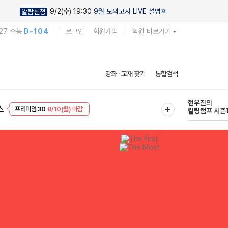
9/2(수) 19:30
9월 모의고사 LIVE 설명회
알람신청
27 수능
D-104
로그인
회원가입
학원 바로가기
다채로운 난도
강좌 · 교재 찾기
통합검색
실전 모의고사
EVENT
8/10(월) 마감
현우진의
스
프리미엄 30
8/10(월) 마감
킬링캠프 시즌