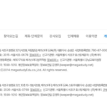
찾아오는길
제휴·단체문의
강사모집
인재채용
이용약관
개
울 서초구 효령로 321 (서초동, 덕원빌딩) 메가스터디교육(주) 대표이사 : 손성은 사업자등록번호 : 780-87-00
 : 2015-서울서초-0678
정보조회 >
신고기관명 : 서울특별시 서초구 호스팅제공자 : (주)케이티
영등록번호 : 제10176호 메가스터디원격학원
정보조회 >
신고기관명 : 서울특별시 강남교육지원청
 : 1599-1010 개인정보보호책임자 : 정보보안실 김영무
(keeper@megastudy.net)
tⓒ2014 megastudyEdu.co.,Ltd. All rights reserved.
울 서초구 효령로 321, 10층 10-1호(서초동, 메가스터디) 메가스터디교육 스토어 대표이사 : 손성은 사업자등록번호 :
 : 2026-서울서초-0769
정보조회 >
신고기관명 : 서울특별시 서초구 호스팅제공자 : (주)케이티
구매
 : 1599-1010 개인정보보호책임자 : 정보보안실 김영무
(keeper@megastudy.net)