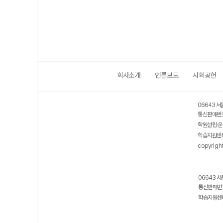
회사소개
언론보도
사회공헌
06643 서
통신판매번호
학원설립·운
학습지원센터
copyrigh
06643 서
통신판매번호
학습지원센터