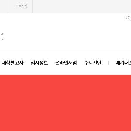
1
대학생
20
대학별고사
입시정보
온라인서점
수시진단
메가패