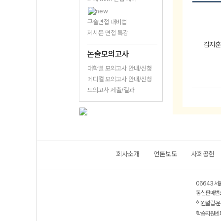
구술면접 대비법
제시문 면접 특강
김지훈
논술모의고사
대학별 모의고사 안내/신청
메디컬 모의고사 안내/신청
모의고사 제출/결과
회사소개
언론보도
사회공헌
06643 서
통신판매번호
학원설립·운
학습지원센터