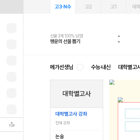
고3·N수
고2
고1
대
선물 3개 100% 당첨!
선물 100% 증정!
여름방학 스터디 캐시백
2027 러셀 단과
스마트러닝앱
메가패스
메가패스 수강생 무료혜택!
사회공헌 캠페인
행운의 선물 뽑기
메가스터디 X 올리브
메가런 썸머스쿨
강사 공개선발
설문 EVENT
3일 무료 체험권
메가클럽 멤버십
희망이룸 메가나눔
영
메가선생님
수능·내신
대학별고
대학별고사
대학별고사 강좌
전체 강좌
TOP
논술