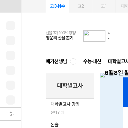
고3·N수
고2
고1
대
선물 3개 100% 당첨!
선물 100% 증정!
2027 러셀 단과
스마트러닝앱
메가패스
메가패스 수강생 무료혜택!
사회공헌 캠페인
행운의 선물 뽑기
메가스터디 X 올리브
강사 공개선발
설문 EVENT
3일 무료 체험권
메가클럽 멤버십
희망이룸 메가나눔
영
메가선생님
수능·내신
대학별고
대학별고사
대학별고사 강좌
전체 강좌
TOP
논술