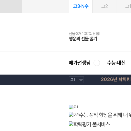
고3·N수
고2
고
선물 3개 100% 당첨!
선물 100% 증정!
여름방학 스터디 캐시백
2027 러셀 단과
스마트러닝앱
메가패스
메가패스 수강생 무료혜택!
사회공헌 캠페인
행운의 선물 뽑기
메가스터디 X 올리브
메가런 썸머스쿨
강사 공개선발
설문 EVENT
3일 무료 체험권
메가클럽 멤버십
희망이룸 메가나눔
영
메가선생님
수능·내신
2026년 학력
수능 성적 향상을 위해 내 