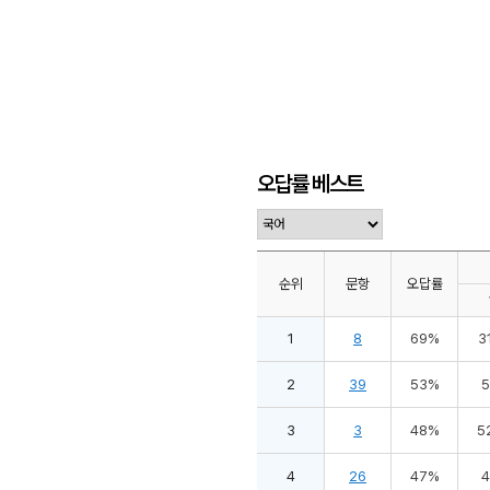
오답률 베스트
순위
문항
오답률
1
8
69%
3
2
39
53%
3
3
48%
5
4
26
47%