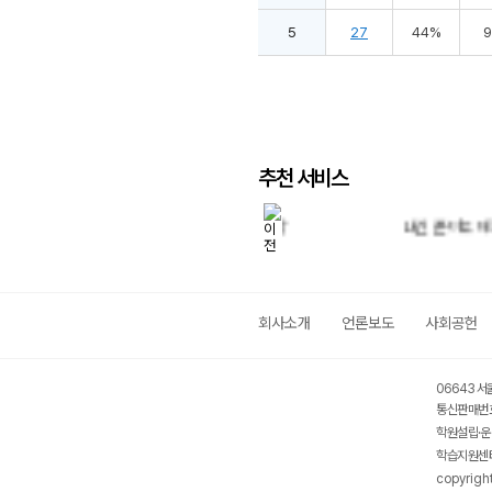
5
27
44%
추천 서비스
9월 학평 대비 특강
내신 준비도 메가스터디와 함
회사소개
언론보도
사회공헌
06643 서
통신판매번호
학원설립·운
학습지원센터
copyrigh