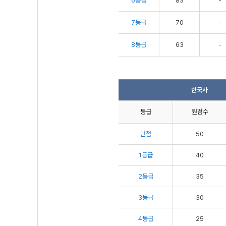
6등급
83
-
7등급
70
-
8등급
63
-
한국사
등급
원점수
만점
50
1등급
40
2등급
35
3등급
30
4등급
25