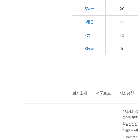
5등급
20
6등급
15
7등급
10
8등급
5
회사소개
언론보도
사회공헌
06643 서
통신판매번호
학원설립·운
학습지원센터
copyrigh