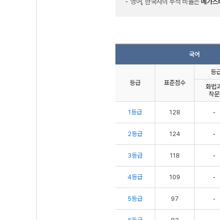
영어, 한국사의 누적 비율은
메가스
국어
등급
등급
표준점수
화법
작문
1등급
128
-
2등급
124
-
3등급
118
-
4등급
109
-
5등급
97
-