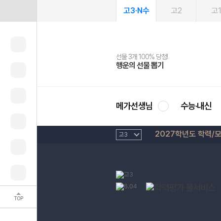
고3·N수
고2
고
선물 3개 100% 당첨!
선물 100% 증정!
여름방학 스터디 캐시백
2027 러셀 단과
스마트러닝앱
메가패스
메가패스 수강생 무료혜택!
사회공헌 캠페인
행운의 선물 뽑기
메가스터디 X 올리브
메가런 썸머스쿨
강사 공개선발
설문 EVENT
3일 무료 체험권
메가클럽 멤버십
희망이룸 메가나눔
영
메가선생님
수능·내신
2027학년도 학력/
TOP