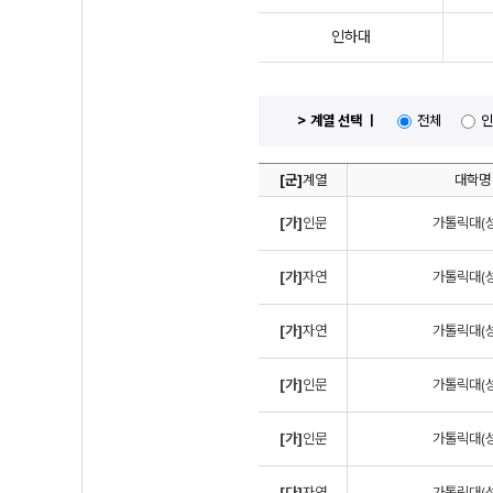
인하대
> 계열 선택 ㅣ
전체
인
[군]
계열
대학명
[가]
인문
가톨릭대(성
[가]
자연
가톨릭대(성
[가]
자연
가톨릭대(성
[가]
인문
가톨릭대(성
[가]
인문
가톨릭대(성
[다]
자연
가톨릭대(성