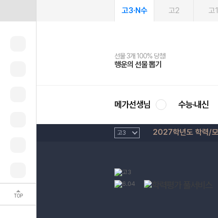
고3·N수
고2
고
선물 3개 100% 당첨!
선물 100% 증정!
여름방학 스터디 캐시백
2027 러셀 단과
스마트러닝앱
메가패스
메가패스 수강생 무료혜택!
사회공헌 캠페인
행운의 선물 뽑기
메가스터디 X 올리브
메가런 썸머스쿨
강사 공개선발
설문 EVENT
3일 무료 체험권
메가클럽 멤버십
희망이룸 메가나눔
영
메가선생님
수능·내신
2027학년도 학력/
TOP