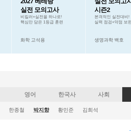
2027 베테랑
실전 모의고
실전 모의고사
시즌2
비킬러+실전을 하나로!
본격적인 실전대비!
핵심만 담은 1등급 훈련
실력 점검+약점 보
화학 고석용
생명과학 백호
영어
한국사
사회
한종철
박지향
황민준
김희석