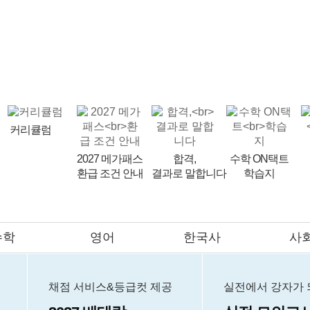
9평 대비
FINAL
9평 이벤트
LIVE 설명회
반수 특강
비타
메가스터디
커리큘럼
2027 메가패스
합격,
수학 ON택트
환급 조건 안내
결과로 말합니다
학습지
meBOOK
제안하기
수학
영어
한국사
사
의대
메가클럽
프리미엄관
멤버십
채점 서비스&등급컷 제공
실전에서 강자가 