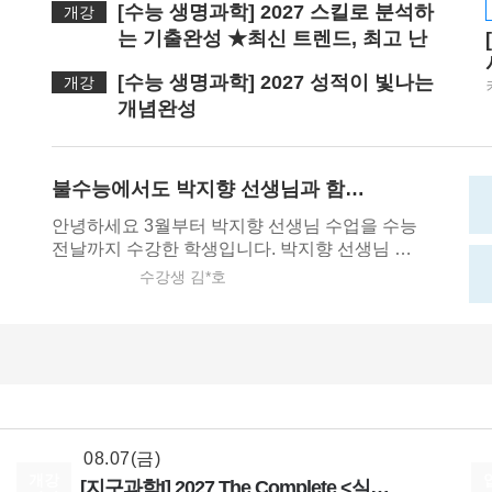
[수능 생명과학] 2027 스킬로 분석하
개강
는 기출완성 ★최신 트렌드, 최고 난
이도편...
[수능 생명과학] 2027 성적이 빛나는
개강
개념완성
불수능에서도 박지향 선생님과 함께라면 백분위 99(69수능 전부 1등급)
안녕하세요 3월부터 박지향 선생님 수업을 수능
전날까지 수강한 학생입니다. 박지향 선생님 수
업을 듣기 전 여러 선생님 강의를 들었습니다. 큰
수강생 김*호
별출신 윤xx 김xx M사 백x 한xx 등 23수능 1등급
08.18(화)
이후 계속 1등급의 문턱에서 막혔습니다. 한 문
[정치와법] 2027 적자생존 모의고사 시즌2
제 혹은 1점 차이로 계속 2등급이 나오고 1년을
[15개정] 일반사회
최적
선생님
투자해도 큰 변화는 없었습니다. 처음 개념부터
08.07(금)
차근차근 밟아가며 뿌리부터 뜯어고쳐야겠다 마
[2027 대비] 을지대 약술형 수학 Final Check (2026기출)
음 먹고 지금껏 다져온 스킬들 전부 내려놓고 공
부를 시작했습니다. 박지향 선생님과 생명과학을
논술
김종두
선생님
공부하면서 변화를 준 가장 큰 포인트는 "모든 문
08.07(금)
제를 3단계로 풀 수 있다." 라고 생각합니다. 아무
개강
[지구과학I] 2027 The Complete <실전 모의고사> 시즌3