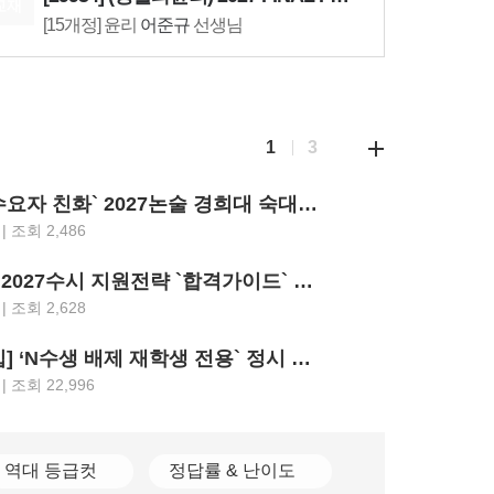
교재
[15개정] 윤리
어준규
선생님
08.07(금)
[29916] 수능 통합과학 BUILD UP 암기편
통합과학
장풍
선생님
08.11(화)
1
3
[28337] AddON 확률과 통계
수학
강영찬
선생님
08.11(화)
‘최고의 수요자 친화` 2027논술 경희대 숙대 세종대 성신여대 광운대 5개교.. 모의논술/채점/해설영상/가이드북 4종 제공
지원
전략
[29427] 2027 Fine-Tuning 수2
 | 조회 2,486
2026-
강의
수학
강영찬
선생님
08.11(화)
가톨릭대 2027수시 지원전략 `합격가이드` 공개.. `입결부터 면접문항 합격사례까지 총망라`
지원
전략
[29426] 2027 Fine-Tuning 수1
 | 조회 2,628
2026-
강의
수학
강영찬
선생님
08.12(수)
[2028대입] ‘N수생 배제 재학생 전용` 정시 첫 등장.. 고대489명 서강대90명
지원
전략
[29860] 강민철의 기본2 문학 (2권 SET)
 | 조회 22,996
2026-
국어
강민철
선생님
08.18(화)
[29542] 2027 김기현 컬렉션 - 실전 모의고사 <시즌1>
역대 등급컷
정답률 & 난이도
수학
김기현
선생님