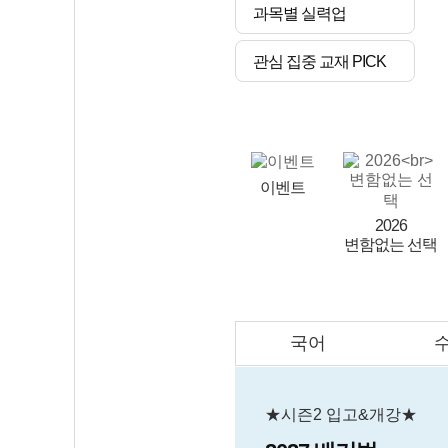
과목별 실력업
관심 집중 교재 PICK
이벤트
2026
변함없는 선택
국어
AI
스마트 매쓰
인테그랄/
큐브/김급식
★시즌2 입고&개강★