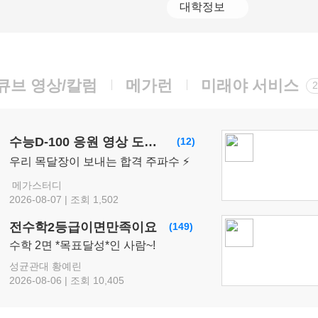
대학정보
08.10(월)
[영어ll 비상] BE:Essential 교과서 1등급
영어
이혜승
선생님
08.10(월)
[인문학과 윤리] 캔버스 교과서 리베르스쿨
큐브 영상/칼럼
메가런
미래야 서비스
인문학과 윤리
윤재준
선생님
08.10(월)
[공통영어2 비상] 점수가 되는 영어 감각 교과서
수능D-100 응원 영상 도착🍀
(12)
영어
김엄지
선생님
08.10(월)
우리 목달장이 보내는 합격 주파수 ⚡
[공통영어2 미래엔] 점수가 되는 영어 감각 교과서
메가스터디
영어
김엄지
선생님
2026-08-07 | 조회 1,502
08.10(월)
[영어 독해와 작문 능률] BE:Essential 교과서 1등급
전수학2등급이면만족이요
(149)
영어
이혜승
선생님
수학 2면 *목표달성*인 사람~!
08.10(월)
성균관대 황예린
[공통영어2 YBM(김)] 점수가 되는 영어 감각 교과서
2026-08-06 | 조회 10,405
영어
김엄지
선생님
08.10(월)