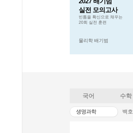
2027 배기범
실전 모의고사
빈틈을 확신으로 채우는
20회 실전 훈련
물리학 배기범
국어
수학
생명과학
백호