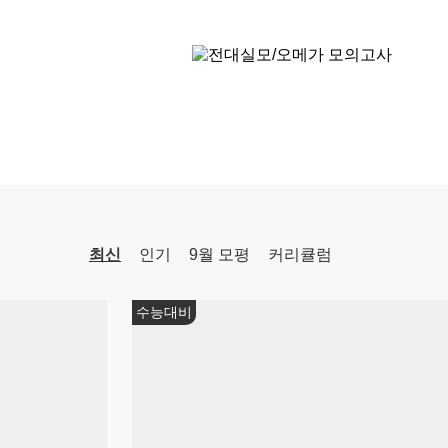
[영어 독해와 작문 YBM] BE:Essential 교과서 1등급
영어
이혜승
선생님
08.10(월)
[윤리와 사상] 캔버스 완자
윤리와 사상
윤재준
선생님
08.12(수)
2027 박석준의 EBS! [문학 압축]
국어
박석준
선생님
08.12(수)
2027 김기현의 COLLECTION 모의고사 시즌1
수학
김기현
선생님
최신
인기
9월 모평
커리큘럼
08.14(금)
[22개정] 강민철의 기본2 [문학]
쌤추천
국어
강민철
선생님
08.14(금)
ONSET 모의고사 - 시즌1
수학
강영찬
선생님
08.17(월)
[22개정] [확률과 통계] 김기현의 수능 KICK-OFF