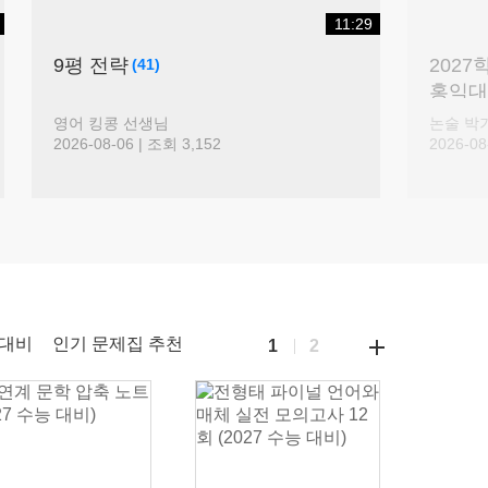
06:54
17:32
OG
[D-100] 꿈이라는 건 꾸는 게 아
니라
이룰 수 있는 것
(140)
수학 김성은 선생님
2026-08-07 | 조회 2,307
더
 대비
인기 문제집 추천
1
2