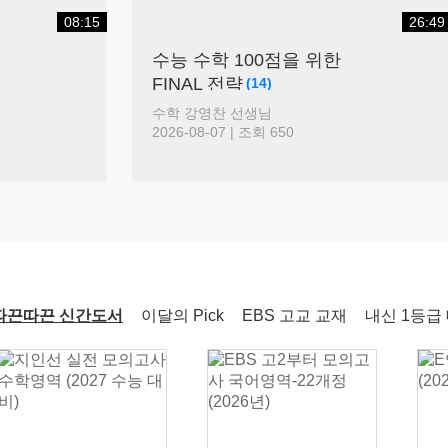
수학
김기현
선생님
14:20
08.18(화)
[사회문화] 2027 적자생존 모의고사 시즌2
논술 대비법:
러셀 현장 간담회 현장 VL
[15개정] 일반사회
최적
선생님
(Feat. EBS 문학 압축)
(146)
08.18(화)
님
국어 박석준 선생님
[정치와법] 2027 적자생존 모의고사 시즌2
 199
2026-08-06 | 조회 11,377
[15개정] 일반사회
최적
선생님
08.07(금)
[2027 대비] 을지대 약술형 수학 Final Check (2026기출)
논술
김종두
선생님
따끈따끈 신간도서
이달의 Pick
EBS 고교 교재
내신 1등급