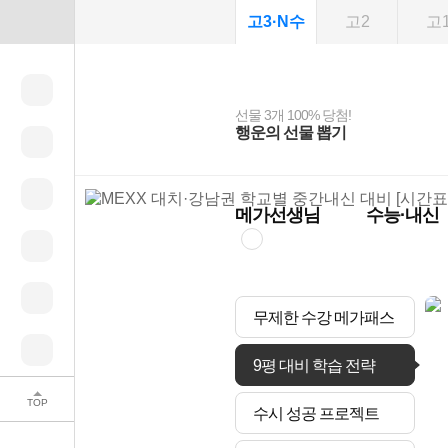
고3·N수
고2
고
선물 3개 100% 당첨!
선물 100% 증정!
여름방학 스터디 캐시
2027 러셀 단과
스마트러닝앱
메가패스
메가패스 수강생 무료
사회공헌 캠페인
행운의 선물 뽑기
메가스터디 X 올리
강사 공개선발
설문 EVENT
3일 무료 체험권
희망이룸 메가나눔
백
혜택!
브영
메가런 썸머스쿨
메가클럽 멤버십
메가선생님
수능·내신
무제한 수강 메가패스
9평 대비 학습 전략
TOP
수시 성공 프로젝트