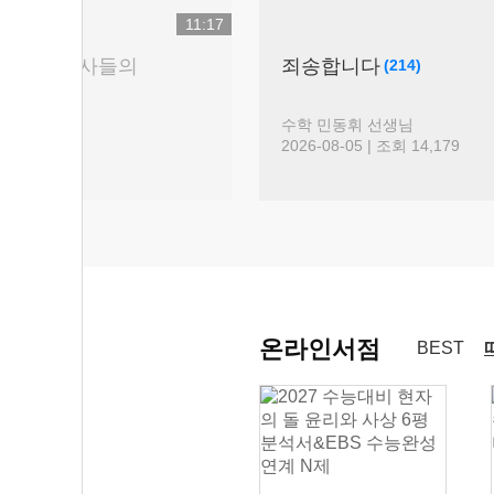
11:29
9평 전략
2027학년도 
(41)
홍익대(서울)
어 킹콩 선생님
논술 박기호 선생
026-08-06 | 조회 3,152
2026-08-07 | 조회
온라인서점
BEST