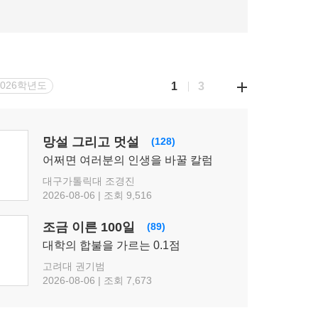
08.07(금)
[29874] 2027 지구과학I The Complete 실전모의고사 시즌3
[15개정] 지구과학l
함석진
선생님
2026학년도
1
3
망설 그리고 멋설
(128)
어쩌면 여러분의 인생을 바꿀 칼럼
대구가톨릭대 조경진
2026-08-06 | 조회 9,516
조금 이른 100일
(89)
대학의 합불을 가르는 0.1점
고려대 권기범
2026-08-06 | 조회 7,673