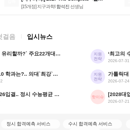
강좌
리 어려운 킬러도 문제를 쭉 읽고 동그라미 1번,
[15개정] 지구과학l
함석진
선생님
어떤 조건이 자기를 먼저 봐달라고 손을 들고 있
08.07(금)
는지, 누가 정보가 제일 많은지 이 고민을 시작하
[통합과학] Build Up 암기편 (고2 개념 압축)
는게 생명과학 정복의 첫 단추입니다. 이 과정을
통합과학
장풍
선생님
통해 놓치는 조건이 없이 돌아가지 않고 출제의
08.07(금)
도에 맞게 풀 수 있게 되었습니다. 특히 사람의 유
첫걸음
입시뉴스
2027 (뉴)미라클 word DNA → 어원으로 이해하는 단어의 힘
전 쪽에서 큰 힘을 발휘합니다. 박지향 선생님께
서는 문제풀이에 앞서 진짜 기본개념 판서를 쭉
영어
김동영
선생님
깔아주십니다. 생명과학이 개
08.07(금)
[2027대입] `사탐런 유리할까?` 주요22개대 가운데 수시 `사탐런 불가` 서울대 등 6개교 `수능최저 과탐지정`
지원
전략
2027 평가원 출제요소만 담은 N제 [SNS3.5] 수학Ⅰ+수학Ⅱ
7
2026-07-31
수학
이승효
선생님
08.08(토)
2026 SKY 입결 톱10 학과는?.. 의대`최강`에 첨단학과/무전공/경제 약진 ‘다변화 흐름`
지원
전략
[윤리와사상] 2027 ZIP-UP N제
02
2026-07-24
[15개정] 윤리
어준규
선생님
08.08(토)
한국전통문화대 2026입결.. 정시 수능평균 보존과학 1.5등급 `최고` 국가유산관리 전통건축/무형유산 톱3
핫이슈
[행성우주과학] 미래엔 교과서 파헤치기
5
2026-07-21
행성우주과학
오준석
선생님
08.08(토)
[생활과윤리] 2027 FINAL FIVE ZONE 모의고사 (시즌1)
정시 합격예측 서비스
수시 합격예측 서비스
[15개정] 윤리
어준규
선생님