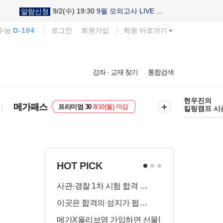
9/2(수) 19:30
9월 모의고사 LIVE 설명회
알람신청
 수능
D-104
로그인
회원가입
학원 바로가기
다채로운 난
강좌 · 교재 찾기
통합검색
실전 모의고
EVENT
8/10(월) 마감
현우진의
메가패스
프리미엄 30
8/10(월) 마감
킬링캠프 시
HOT PICK
사관·경찰 1차 시험 합격 인증
수시 합격예측
이곳은 합격의 성지가 됩니다
국어 다상다독
메가X올리브영 가입하면 선물!
장학금 총 9천!