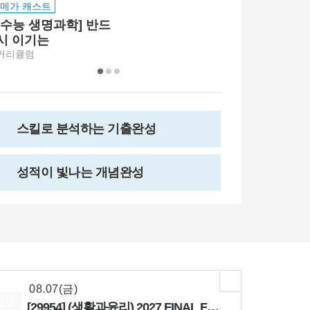
메가 캐스트
메가 캐스트
[수능 생명과학] 반드
[6월 모평] 
시 이기는
생명과학 총평
하반기 전략
커리큘럼
쌤추천
스킬로 분석하는 기출완성
성적이 빛나는 개념완성
08.18(화)
[29542] 2027 김기현 컬렉션 - 실전 모의고사 <시즌1>
수학
김기현
선생님
08.07(금)
[29874] 2027 지구과학I The Complete 실전모의고사 시즌3
[15개정] 지구과학l
함석진
선생님
08.07(금)
입고
[29954] (생활과윤리) 2027 FINAL FIVE ZONE 모의고사 (시즌1)