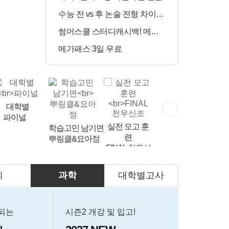
수능 전 vs 후 논술 전형 차이는?
정시 합격예측
썸머스쿨 스터디캐시백! 메가런
매일 수강 미션
메가패스 3일 무료
민교재
대학별
파이널
실전 모고 훈
학습고민 남기면
하반기 등급
련
UP
뿌링클&요아정
영어는 V 김지
FINAL 천우신
영
조
회
과학
대학별고사
문항 출제자
공개 모집
되는
시즌2 개강 및 입고!