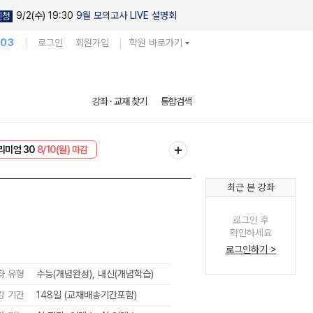
9/2(수) 19:30
9월 모의고사 LIVE 설명회
신청
103
로그인
회원가입
학원 바로가기
강좌 · 교재 찾기
통합검색
EVENT
8/10(월) 마감
리미엄 30
8/10(월) 마감
최근 본 강좌
로그인 후
확인하세요
로그인하기 >
좌 유형
수능(개념완성), 내신(개념학습)
강 기간
148일 (교재배송기간포함)