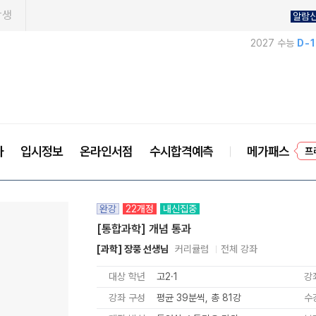
학생
알람
2027 수능
D-
사
입시정보
온라인서점
수시합격예측
메가패스
프
완강
22개정
내신집중
[통합과학] 개념 통과
[과학] 장풍 선생님
커리큘럼
전체 강좌
대상 학년
고2·1
강
강좌 구성
평균 39분씩, 총 81강
수