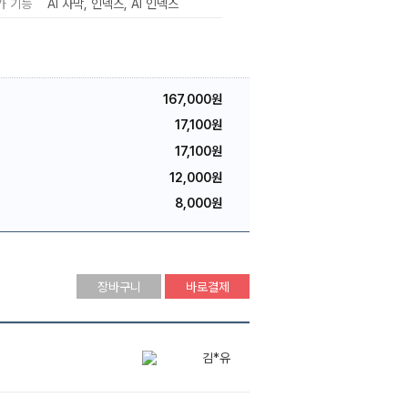
가 기능
AI 자막
인덱스
AI 인덱스
167,000원
17,100원
17,100원
12,000원
8,000원
장바구니
바로결제
김*유
김*희