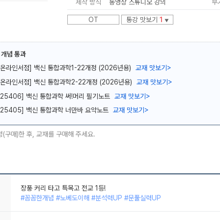
제작 방식
동영상 스튜디오 강의
부
OT
통강 맛보기
1
▼
 개념 통과
[온라인서점] 백신 통합과학1-22개정 (2026년용)
교재 맛보기
>
메가스터디
[온라인서점] 백신 통합과학2-22개정 (2026년용)
교재 맛보기
>
[25406] 백신 통합과학 써!머리 필기노트
교재 맛보기
>
[25405] 백신 통합과학 너만바 요약노트
교재 맛보기
>
청(구매)한 후, 교재를 구매해 주세요.
장풍 커리 타고 특목고 전교 1등!
#꼼꼼한개념 #노베도이해 #분석력UP #문풀실력UP
(전교석차 7) 전교권? 개념통과로 통과.
#꼼꼼한개념 #노베도이해 #응용력UP #명쾌한해설