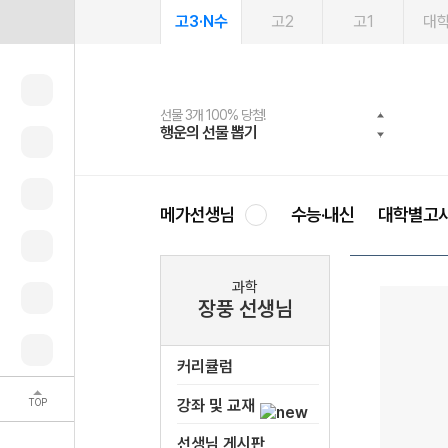
고3·N수
고2
고1
대
선물 3개 100% 당첨!
선물 100% 증정!
여름방학 스터디 캐시백
2027 러셀 단과
스마트러닝앱
메가패스
메가패스 수강생 무료혜택!
사회공헌 캠페인
행운의 선물 뽑기
메가스터디 X 올리브
메가런 썸머스쿨
강사 공개선발
설문 EVENT
3일 무료 체험권
메가클럽 멤버십
희망이룸 메가나눔
영
메가선생님
수능·내신
대학별고
과학
장풍 선생님
커리큘럼
TOP
강좌 및 교재
선생님 게시판