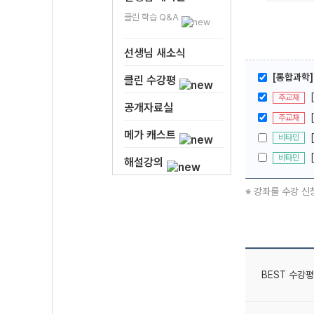
클린 학습 Q&A
선생님 새소식
[통합과학]
클린 수강평
주교재
공개자료실
주교재
메가 캐스트
비타민
비타민
해설강의
※ 강좌를 수강 신
BEST 수강평