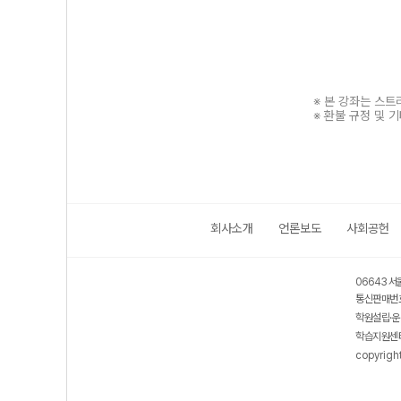
※ 본 강좌는 스
※ 환불 규정 및 
회사소개
언론보도
사회공헌
보호 관리체계 ISMS 인증획득
인터넷 저작권 지킴이 - 클린사이트
06643 서
통신판매번호
학원설립·운
학습지원센터
copyrigh