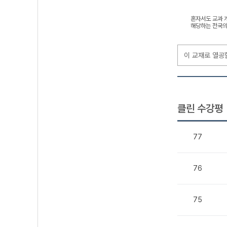
혼자서도 교과 개
해당하는 전국의
이 교재로 열공
클린 수강평
77
76
75