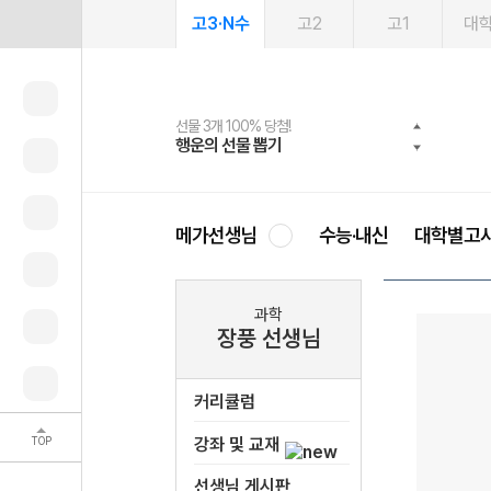
고3·N수
고2
고1
대
선물 3개 100% 당첨!
선물 100% 증정!
여름방학 스터디 캐시백
2027 러셀 단과
스마트러닝앱
메가패스
메가패스 수강생 무료혜택!
사회공헌 캠페인
행운의 선물 뽑기
메가스터디 X 올리브
메가런 썸머스쿨
강사 공개선발
설문 EVENT
3일 무료 체험권
메가클럽 멤버십
희망이룸 메가나눔
영
메가선생님
수능·내신
대학별고
과학
장풍 선생님
커리큘럼
TOP
강좌 및 교재
선생님 게시판