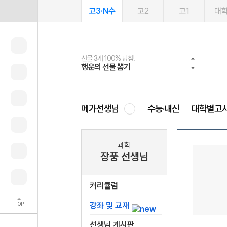
고3·N수
고2
고1
대
선물 3개 100% 당첨!
선물 100% 증정!
여름방학 스터디 캐시백
2027 러셀 단과
스마트러닝앱
메가패스
메가패스 수강생 무료혜택!
사회공헌 캠페인
행운의 선물 뽑기
메가스터디 X 올리브
메가런 썸머스쿨
강사 공개선발
설문 EVENT
3일 무료 체험권
메가클럽 멤버십
희망이룸 메가나눔
영
메가선생님
수능·내신
대학별고
과학
장풍 선생님
커리큘럼
TOP
강좌 및 교재
선생님 게시판