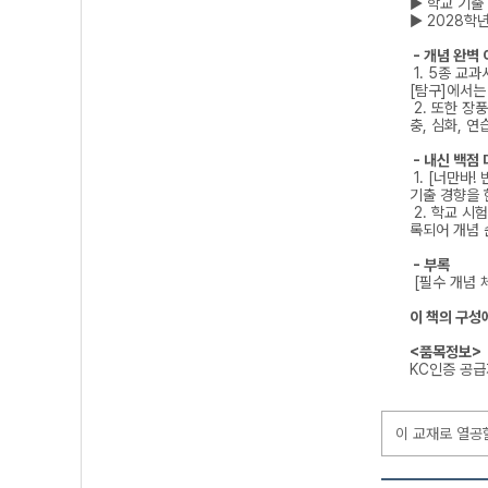
▶ 학교 기출
▶ 2028학
- 개념 완벽 
1. 5종 교
[탐구]에서는
2. 또한 장
충, 심화, 
- 내신 백점 
1. [너만바
기출 경향을 
2. 학교 시
록되어 개념 
- 부록
[필수 개념 
이 책의 구성
<품목정보>
KC인증 공
이 교재로 열공