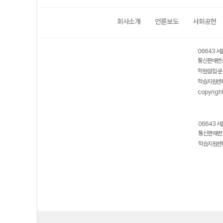
회사소개
언론보도
사회공헌
보호 관리체계 ISMS 인증획득
인터넷 저작권 지킴이 - 클린사이트
06643 서
통신판매번호
학원설립·운
학습지원센터
copyrigh
06643 서
통신판매번호
학습지원센터