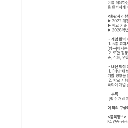
이를 적용하는
을 완벽하게 
<출판사 리뷰
▶ 2022 
▶ 학교 기출
▶ 2028학
- 개념 완벽 
1. 5종 교
[탐구]에서는
2. 또한 장
충, 심화, 
- 내신 백점 
1. [너만바
기출 경향을 
2. 학교 시
록되어 개념 
- 부록
[필수 개념 
이 책의 구성
<품목정보>
KC인증 공