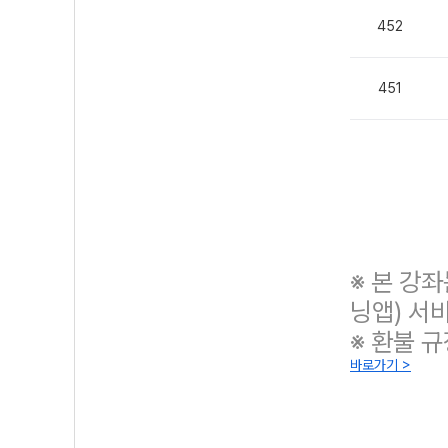
452
451
※ 본 강
닝앱) 서
※ 환불 
바로가기 >