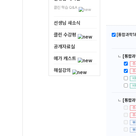
클린 학습 Q&A
선생님 새소식
클린 수강평
[통합과학1
공개자료실
ㄴ
[통합과
메가 캐스트
주
해설강의
주
비
비
ㄴ
[통합과
주
주
부
부