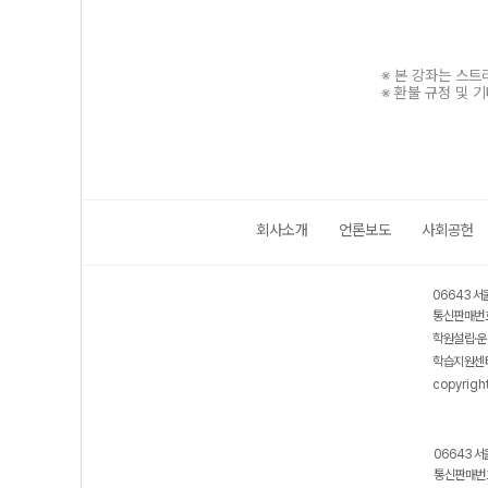
※ 본 강좌는 스
※ 환불 규정 및 
회사소개
언론보도
사회공헌
보호 관리체계 ISMS 인증획득
인터넷 저작권 지킴이 - 클린사이트
06643 서
통신판매번호
학원설립·운
학습지원센터
copyrigh
06643 서
통신판매번호