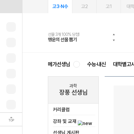
고3·N수
고2
고1
대
선물 3개 100% 당첨!
선물 100% 증정!
여름방학 스터디 캐시백
2027 러셀 단과
스마트러닝앱
메가패스
메가패스 수강생 무료혜택!
사회공헌 캠페인
행운의 선물 뽑기
메가스터디 X 올리브
메가런 썸머스쿨
강사 공개선발
설문 EVENT
3일 무료 체험권
메가클럽 멤버십
희망이룸 메가나눔
영
메가선생님
수능·내신
대학별고
과학
장풍 선생님
커리큘럼
TOP
강좌 및 교재
선생님 게시판